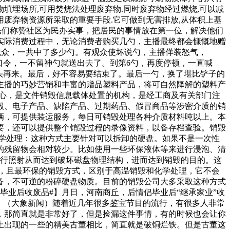
填埋场所,可用焚烧法处理废弃物.同时废弃物经过燃烧,可以减
用废弃物资源所采取的重要手段.它可做到无害排放,从体积上基
民们称赞社区为民办实事，把居民的事情放在第一位，解决他们
实际消费过程中，无论消费者购买几勺，主播最终都会慷慨地赠
间观众，一共中了多少勺。有观众使坏说勺，主播佯装怒气，
口令，一不留神勺就送出去了。到第6勺，再度停顿，一直喊
又重头再来。最后，好不容易要结束了。最后一勺，换了堪比铲子的
主播的巧妙营销和丰富的赠品塑料产品，将可自然降解的塑料产
中心，是文件销毁信息载体处置的机构，是经工商及有关部门注
毁、电子产品、缺陷产品、过期药品、假冒商品等涉密介质的销
辆，可提供装运服务，每日可销毁处理各种介质材料吨以上。本
要，还可以提供整个销毁过程的录像资料，以备存档查验。销毁
学处理：这种方式主要针对可以拆卸的硬盘。如果不是一次性
的残留物会相对较少。比如使用一些环保液体等来进行浸泡、清
进行照射从而达到破坏磁盘物理结构，进而达到销毁的目的。这
，且最环保的销毁方式，区别于高温销毁和化学处理，它不会
备，不可逆的粉碎硬盘物质。目前的销毁公司大多采取这种方式
毕业后收废品#】月日，河南商丘，后情侣毕业后“继承家业”收
！（大象新闻）随着近几年很多鉴宝节目的流行，有很多人非常
，那简直就是非常好了，但是捡漏这件事情，有的时候也会让你
上出现的一些的精美古董相比，简直就是破铜烂铁。但是古董这