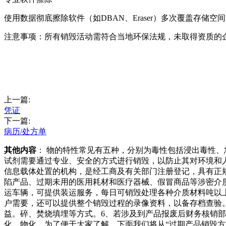
使用数据彻底擦除软件（如DBAN、Eraser）多次覆盖存储空间
‌注意事项‌：所有销毁活动需符合当地环保法规，未取得资质
上一篇:
凭证
下一篇:
病历/处方单
其他内容
： 物的特性常见有五种，分别为毒性包括浸出毒性
试剂需要通过专业、安全的方式进行销毁，以防止其对环境和
信息载体处置的机构，是经工商及有关部门注册登记，具有正
陷产品、过期未用的医用耗材和医疗器械、假冒商品等涉密介
运车辆，可提供装运服务，每日可销毁处理各种介质材料吨以
户需要，还可以提供整个销毁过程的录像资料，以备存档查验
益。碎、焚烧填埋等方式。6、若涉及到产品报废后财务核销
化、物化，为了便于大家了解，下面我们将从“过期产品销毁方