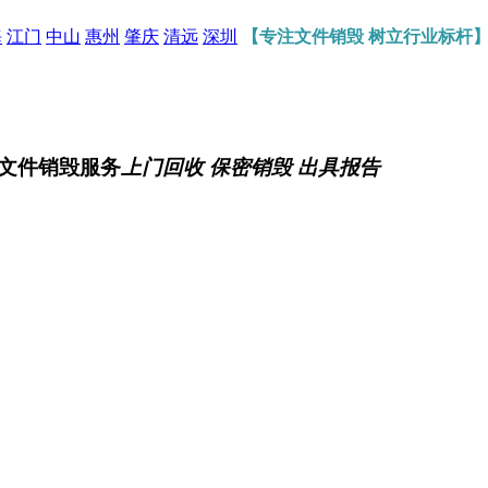
海
江门
中山
惠州
肇庆
清远
深圳
【专注文件销毁 树立行业标杆
文件销毁服务
上门回收 保密销毁 出具报告