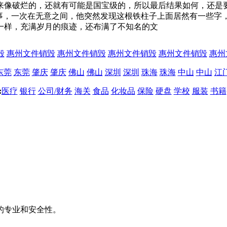
来像破烂的，还就有可能是国宝级的，所以最后结果如何，还是
常事，一次在无意之间，他突然发现这根铁柱子上面居然有一些字
一样，充满岁月的痕迹，还布满了不知名的文
毁
惠州文件销毁
惠州文件销毁
惠州文件销毁
惠州文件销毁
惠州
东莞
东莞
肇庆
肇庆
佛山
佛山
深圳
深圳
珠海
珠海
中山
中山
江
:
医疗
银行
公司/财务
海关
食品
化妆品
保险
硬盘
学校
服装
书籍
的专业和安全性。