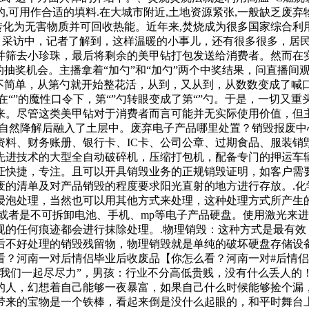
可用作合适的填料.在大城市附近,土地资源紧张,一般缺乏废弃物
转化为无害物质并可回收热能。近年来,焚烧成为很多国家综合利
 采访中，记者了解到，这样温暖的小事儿，还有很多很多，居
并筛去小珍珠，最后将剩余的美甲钻打包发送给消费者。然而在
的抽奖机会。主播拿着“加勺”和“加勺”两个中奖结果，问直播
不简单，从第勺就开始整花活，从到，又从到，从数数变成了喊
复。在“”的魔性口令下，第“”勺转眼变成了第“”勺。于是，一切
来。尽管这类美甲钻对于消费者而言可能并无实际使用价值，但
的自然降解后融入了土层中。废弃电子产品哪里处置？销毁报废
资料、财务账册、银行卡、IC卡、公司公章、过期食品、服装销
先进技术的大型全自动破碎机，压缩打包机，配备专门的押运车
证快捷，专注。且可以开具销毁业务的正规销毁证明，如客户需
废的清单及对产品销毁的程度要求阳光直射的地方进行存放。.化
浸泡处理，当然也可以用其他方式来处理，这种处理方式所产生
或者是不可拆卸电池、手机、mp等电子产品硬盘。使用激光来
现的任何痕迹都会进行抹除处理。.物理销毁：这种方式是最有效
后不好处理的销毁残留物，物理销毁就是单纯的破坏硬盘存储设
？河南一对后情侣毕业后收废品【你怎么看？河南一对#后情侣
，我们一起尽尽力”，男孩：行业不分高低贵贱，没有什么丢人的
的人，幻想着自己能够一夜暴富，如果自己什么时候能够捡个漏
带来的宝物是一个铁棒，看起来倒是没什么起眼的，和平时舞台