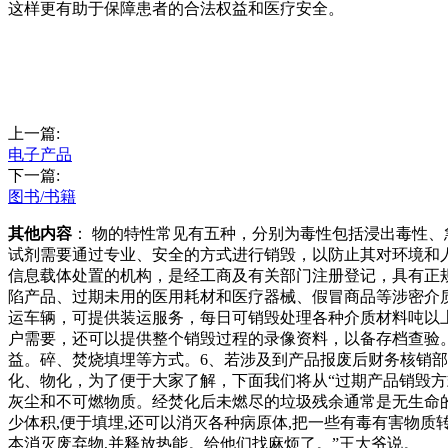
这样更有助于保障患者的合法权益和医疗安全。
上一篇:
电子产品
下一篇:
图书/书籍
其他内容
： 物的特性常见有五种，分别为毒性包括浸出毒性
试剂需要通过专业、安全的方式进行销毁，以防止其对环境和
信息载体处置的机构，是经工商及有关部门注册登记，具有正
陷产品、过期未用的医用耗材和医疗器械、假冒商品等涉密介
运车辆，可提供装运服务，每日可销毁处理各种介质材料吨以
户需要，还可以提供整个销毁过程的录像资料，以备存档查验
益。碎、焚烧填埋等方式。6、若涉及到产品报废后财务核销
化、物化，为了便于大家了解，下面我们将从“过期产品销毁方
灰尘和不可燃物质。经焚化后未燃尽的垃圾残余通常是无生命的,
少体积,便于填埋,还可以消灭各种病原体,把一些有毒有害物质
本消灭废弃物,并释放热能。给他们找麻烦了。”王大爷说。