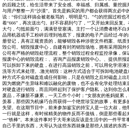
的后顾之忧，给生活带来了安全感、幸福感、归属感。量挖掘
与用户整整一片“沙漠”。首先是购买的用户都会获得两次必中
说：“你们这样搞会被老板骂的，明明是勺。”勺的挖掘过程也
着“666”，再次送出勺。好不容易到勺了，“”又开始来回反
大勺，勺抵前面勺，满满登登塞满。主打一个让消费者绝不白
品用机器或手工粉碎后埋到地底下，报废的电子产品经过-年
册登记，具有正规资质的，能够销毁各种涉密文件档案、纸质
毁公司。销毁报废中心，自建有封闭销毁场地，拥有采用国外
公司有严格的销毁处理流程，整个销毁过程全程监控录像，保
报废中心的销毁流程：、咨询产品报废销毁中心。、提供所报
可以拆卸下来的硬盘，在进行高温销毁之前，可以用化学溶液
洗等方式来处理。.激光销毁：这种方式适合于可拆卸电池硬盘
种方式不会对磁盘造成任何影响，只是在销毁之后对磁盘上出
因为燃烧产生异味和难以融化的废物，也不会有化学处理结束
对硬盘进行销毁，而且同样起到了保护客户隐私，达到你怎么看
废品，不嫌脏不嫌累，一天工作个小时；“女朋友的爸妈挺累
羡慕，那些因为机缘巧合而获得一个绝世珍宝的故事，有更多
失望。在这期节目中，前来参加鉴宝的持宝人是一位大叔，他
一行就是这样，有时候精美的物件反而不值钱，倒是那些看起
一“铁棒”。本来这件事对于大哥来说应该是生活中的一件平
自己手里的东西，大哥认为这些东西就像是那些人描述的东西