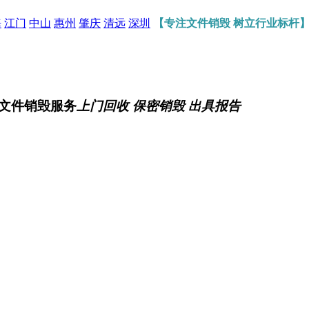
海
江门
中山
惠州
肇庆
清远
深圳
【专注文件销毁 树立行业标杆
文件销毁服务
上门回收 保密销毁 出具报告