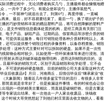
实际消费过程中，无论消费者购买几勺，主播最终都会慷慨地赠
间观众，一共中了多少勺。有观众使坏说勺，主播佯装怒气，
口令，一不留神勺就送出去了。到第6勺，再度停顿，一直喊
又重头再来。最后，好不容易要结束了。最后一勺，换了堪比铲子的
主播的巧妙营销和丰富的赠品塑料产品，将可自然降解的塑料产
中心，是文件销毁信息载体处置的机构，是经工商及有关部门注
毁、电子产品、缺陷产品、过期药品、假冒商品等涉密介质的销
辆，可提供装运服务，每日可销毁处理各种介质材料吨以上。本
要，还可以提供整个销毁过程的录像资料，以备存档查验。销毁
学处理：这种方式主要针对可以拆卸的硬盘。如果不是一次性
的残留物会相对较少。比如使用一些环保液体等来进行浸泡、清
进行照射从而达到破坏磁盘物理结构，进而达到销毁的目的。这
，且最环保的销毁方式，区别于高温销毁和化学处理，它不会
备，不可逆的粉碎硬盘物质。目前的销毁公司大多采取这种方式
毕业后收废品#】月日，河南商丘，后情侣毕业后“继承家业”收
！（大象新闻）随着近几年很多鉴宝节目的流行，有很多人非常
，那简直就是非常好了，但是捡漏这件事情，有的时候也会让你
上出现的一些的精美古董相比，简直就是破铜烂铁。但是古董这
要等专家说出结果。有一次他去一户人家去收废品，块钱收
，这个时候大哥突然想起了到他们村庄里面去收文物的人，看着