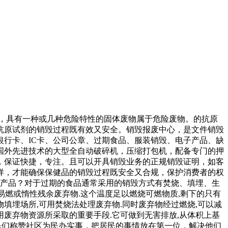
性，具有一种或几种危险特性的固体废物属于危险废物。的抗原
抗原试剂的销毁过程既有效又安全。销毁报废中心，是文件销毁
行卡、IC卡、公司公章、过期食品、服装销毁、电子产品、缺
国外先进技术的大型全自动破碎机，压缩打包机，配备专门的押
，保证快捷，专注。且可以开具销毁业务的正规销毁证明，如客
样，才能确保保健品的销毁过程既安全又合规，保护消费者的权
期产品？对于过期的食品通常采用的销毁方式有焚烧、填埋、生
易燃或惰性残余废弃物.这个温度足以燃烧可燃物质,剩下的只有
填埋场所,可用焚烧法处理废弃物.同时废弃物经过燃烧,可以减
用废弃物资源所采取的重要手段.它可做到无害排放,从体积上基
民们称赞社区为民办实事，把居民的事情放在第一位，解决他们