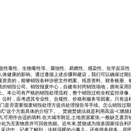
、急性毒性、生物毒性等、腐蚀性、易燃性、感染性、化学反应
人体健康的影响。通过遵循上述步骤和建议，我们可以确保过期
规资质的，能够销毁各种涉密文件档案、纸质资料、财务账册、银
质的销毁公司。销毁报废中心，自建有封闭销毁场地，拥有采用
上。本公司有严格的销毁处理流程，整个销毁过程全程监控录像
。位时，应考虑其专业性、合规性、价格和服务等因素。只有这
部门是否需要报废销毁处理方提供处理报告等手续。怎么销毁过
式”这个方面具体的介绍下。、焚烧焚烧法就是利用高温~C燃烧
可用作合适的填料.在大城市附近,土地资源紧张,一般缺乏废弃物
转化为无害物质并可回收热能。近年来,焚烧成为很多国家综合利
 采访中，记者了解到，这样温暖的小事儿，还有很多很多，居