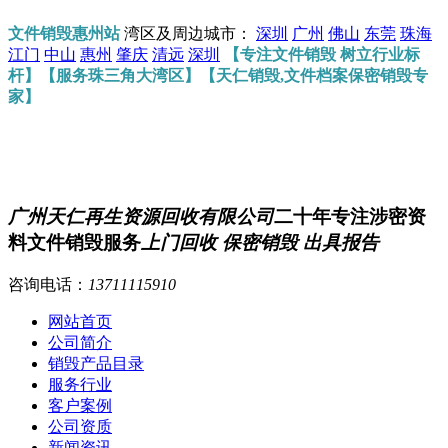
文件销毁惠州站
湾区及周边城市：
深圳
广州
佛山
东莞
珠海
江门
中山
惠州
肇庆
清远
深圳
【专注文件销毁 树立行业标
杆】【服务珠三角大湾区】【天仁销毁,文件档案保密销毁专
家】
广州天仁再生资源回收有限公司
二十年专注涉密资
料文件销毁服务
上门回收 保密销毁 出具报告
咨询电话：
13711115910
网站首页
公司简介
销毁产品目录
服务行业
客户案例
公司资质
新闻资讯