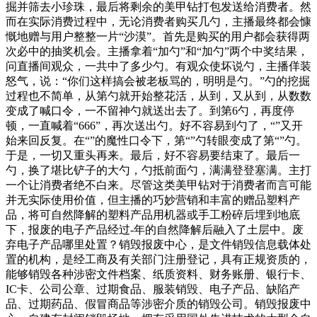
掘并筛去小珍珠，最后将剩余的美甲钻打包发送给消费者。然
而在实际消费过程中，无论消费者购买几勺，主播最终都会慷
慨地赠与用户整整一片“沙漠”。首先是购买的用户都会获得两
次必中的抽奖机会。主播拿着“加勺”和“加勺”两个中奖结果，
问直播间观众，一共中了多少勺。有观众使坏说勺，主播佯装
怒气，说：“你们这样搞会被老板骂的，明明是勺。”勺的挖掘
过程也不简单，从第勺就开始整花活，从到，又从到，从数数
变成了喊口令，一不留神勺就送出去了。到第6勺，再度停
顿，一直喊着“666”，再次送出勺。好不容易到勺了，“”又开
始来回反复。在“”的魔性口令下，第“”勺转眼变成了第“”勺。
于是，一切又重头再来。最后，好不容易要结束了。最后一
勺，换了堪比铲子的大勺，勺抵前面勺，满满登登塞满。主打
一个让消费者绝不白来。尽管这类美甲钻对于消费者而言可能
并无实际使用价值，但主播的巧妙营销和丰富的赠品塑料产
品，将可自然降解的塑料产品用机器或手工粉碎后埋到地底
下，报废的电子产品经过-年的自然降解后融入了土层中。废
弃电子产品哪里处置？销毁报废中心，是文件销毁信息载体处
置的机构，是经工商及有关部门注册登记，具有正规资质的，
能够销毁各种涉密文件档案、纸质资料、财务账册、银行卡、
IC卡、公司公章、过期食品、服装销毁、电子产品、缺陷产
品、过期药品、假冒商品等涉密介质的销毁公司。销毁报废中