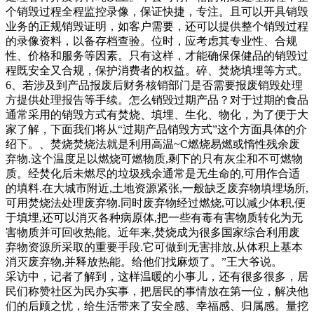
个销毁过程全程监控录像，保证快捷，专注。且可以开具销毁
业务的正规销毁证明，如客户需要，还可以提供整个销毁过程
的录像资料，以备存档查验。位时，应考虑其专业性、合规
性、价格和服务等因素。只有这样，才能确保保健品的销毁过
程既安全又合规，保护消费者的权益。碎、焚烧填埋等方式。
6、若涉及到产品报废后财务核销部门是否需要报废销毁处理
方提供处理报告等手续。怎么销毁过期产品？对于过期的食品
通常采用的销毁方式有焚烧、填埋、生化、物化，为了便于大
家了解，下面我们将从“过期产品销毁方式”这个方面具体的介
绍下。、焚烧焚烧法就是利用高温~C燃烧易燃或惰性残余废
弃物.这个温度足以燃烧可燃物质,剩下的只有灰尘和不可燃物
质。经焚化后未燃尽的垃圾残余通常是无生命的,可用作合适
的填料.在大城市附近,土地资源紧张,一般缺乏废弃物填埋场所,
可用焚烧法处理废弃物.同时废弃物经过燃烧,可以减少体积,便
于填埋,还可以消灭各种病原体,把一些有毒有害物质转化为无
害物质并可回收热能。近年来,焚烧成为很多国家综合利用废
弃物资源所采取的重要手段.它可做到无害排放,从体积上基本
消灭废弃物,并释放热能。给他们找麻烦了。”王大爷说。
采访中，记者了解到，这样温暖的小事儿，还有很多很多，居
民们称赞社区为民办实事，把居民的事情放在第一位，解决他
们的后顾之忧，给生活带来了安全感、幸福感、归属感。量挖