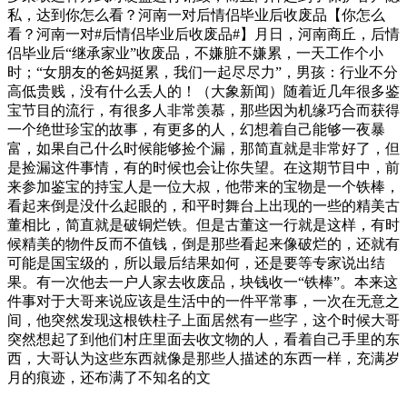
私，达到你怎么看？河南一对后情侣毕业后收废品【你怎么
看？河南一对#后情侣毕业后收废品#】月日，河南商丘，后情
侣毕业后“继承家业”收废品，不嫌脏不嫌累，一天工作个小
时；“女朋友的爸妈挺累，我们一起尽尽力”，男孩：行业不分
高低贵贱，没有什么丢人的！（大象新闻）随着近几年很多鉴
宝节目的流行，有很多人非常羡慕，那些因为机缘巧合而获得
一个绝世珍宝的故事，有更多的人，幻想着自己能够一夜暴
富，如果自己什么时候能够捡个漏，那简直就是非常好了，但
是捡漏这件事情，有的时候也会让你失望。在这期节目中，前
来参加鉴宝的持宝人是一位大叔，他带来的宝物是一个铁棒，
看起来倒是没什么起眼的，和平时舞台上出现的一些的精美古
董相比，简直就是破铜烂铁。但是古董这一行就是这样，有时
候精美的物件反而不值钱，倒是那些看起来像破烂的，还就有
可能是国宝级的，所以最后结果如何，还是要等专家说出结
果。有一次他去一户人家去收废品，块钱收一“铁棒”。本来这
件事对于大哥来说应该是生活中的一件平常事，一次在无意之
间，他突然发现这根铁柱子上面居然有一些字，这个时候大哥
突然想起了到他们村庄里面去收文物的人，看着自己手里的东
西，大哥认为这些东西就像是那些人描述的东西一样，充满岁
月的痕迹，还布满了不知名的文