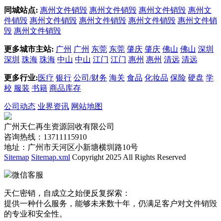
同城站点:
惠州文件销毁
惠州文件销毁
惠州文件销毁
惠州文
件销毁
惠州文件销毁
惠州文件销毁
惠州文件销毁
惠州文件销
毁
惠州文件销毁
更多城市主站:
广州
广州
东莞
东莞
肇庆
肇庆
佛山
佛山
深圳
深圳
珠海
珠海
中山
中山
江门
江门
惠州
惠州
清远
清远
更多行业:
医疗
银行
公司/财务
海关
食品
化妆品
保险
硬盘
学
校
服装
书籍
商品库存
公司动态
业界资讯
网站地图
广州天仁再生资源回收有限公司
咨询热线：13711115910
地址：广州市天河区小新塘横圳路10号
Sitemap
Sitemap.xml
Copyright 2025 All Rights Reserved
微信客服
天仁密销，自成立之始便反复探索：
提供一种什么服务，能够未来数十年，仍满足客户对文件销毁
的专业和安全性。