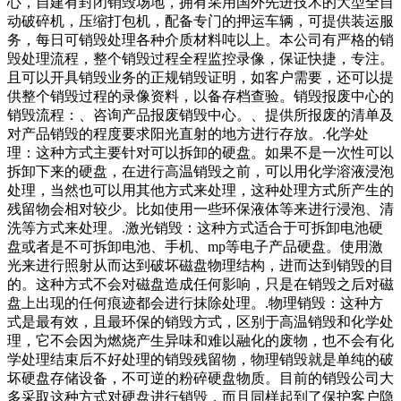
心，自建有封闭销毁场地，拥有采用国外先进技术的大型全自
动破碎机，压缩打包机，配备专门的押运车辆，可提供装运服
务，每日可销毁处理各种介质材料吨以上。本公司有严格的销
毁处理流程，整个销毁过程全程监控录像，保证快捷，专注。
且可以开具销毁业务的正规销毁证明，如客户需要，还可以提
供整个销毁过程的录像资料，以备存档查验。销毁报废中心的
销毁流程：、咨询产品报废销毁中心。、提供所报废的清单及
对产品销毁的程度要求阳光直射的地方进行存放。.化学处
理：这种方式主要针对可以拆卸的硬盘。如果不是一次性可以
拆卸下来的硬盘，在进行高温销毁之前，可以用化学溶液浸泡
处理，当然也可以用其他方式来处理，这种处理方式所产生的
残留物会相对较少。比如使用一些环保液体等来进行浸泡、清
洗等方式来处理。.激光销毁：这种方式适合于可拆卸电池硬
盘或者是不可拆卸电池、手机、mp等电子产品硬盘。使用激
光来进行照射从而达到破坏磁盘物理结构，进而达到销毁的目
的。这种方式不会对磁盘造成任何影响，只是在销毁之后对磁
盘上出现的任何痕迹都会进行抹除处理。.物理销毁：这种方
式是最有效，且最环保的销毁方式，区别于高温销毁和化学处
理，它不会因为燃烧产生异味和难以融化的废物，也不会有化
学处理结束后不好处理的销毁残留物，物理销毁就是单纯的破
坏硬盘存储设备，不可逆的粉碎硬盘物质。目前的销毁公司大
多采取这种方式对硬盘进行销毁，而且同样起到了保护客户隐