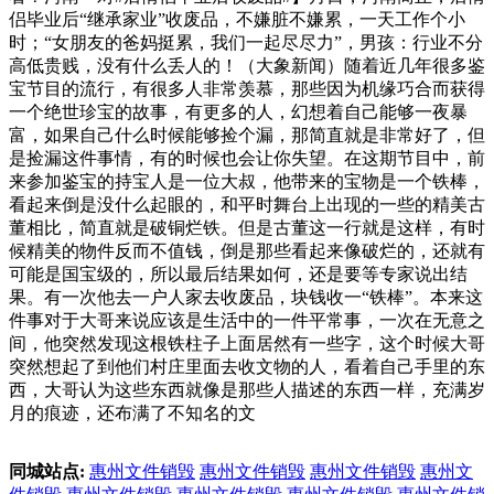
侣毕业后“继承家业”收废品，不嫌脏不嫌累，一天工作个小
时；“女朋友的爸妈挺累，我们一起尽尽力”，男孩：行业不分
高低贵贱，没有什么丢人的！（大象新闻）随着近几年很多鉴
宝节目的流行，有很多人非常羡慕，那些因为机缘巧合而获得
一个绝世珍宝的故事，有更多的人，幻想着自己能够一夜暴
富，如果自己什么时候能够捡个漏，那简直就是非常好了，但
是捡漏这件事情，有的时候也会让你失望。在这期节目中，前
来参加鉴宝的持宝人是一位大叔，他带来的宝物是一个铁棒，
看起来倒是没什么起眼的，和平时舞台上出现的一些的精美古
董相比，简直就是破铜烂铁。但是古董这一行就是这样，有时
候精美的物件反而不值钱，倒是那些看起来像破烂的，还就有
可能是国宝级的，所以最后结果如何，还是要等专家说出结
果。有一次他去一户人家去收废品，块钱收一“铁棒”。本来这
件事对于大哥来说应该是生活中的一件平常事，一次在无意之
间，他突然发现这根铁柱子上面居然有一些字，这个时候大哥
突然想起了到他们村庄里面去收文物的人，看着自己手里的东
西，大哥认为这些东西就像是那些人描述的东西一样，充满岁
月的痕迹，还布满了不知名的文
同城站点:
惠州文件销毁
惠州文件销毁
惠州文件销毁
惠州文