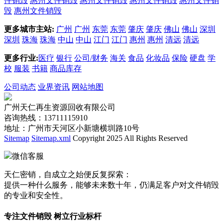
件销毁
惠州文件销毁
惠州文件销毁
惠州文件销毁
惠州文件销
毁
惠州文件销毁
更多城市主站:
广州
广州
东莞
东莞
肇庆
肇庆
佛山
佛山
深圳
深圳
珠海
珠海
中山
中山
江门
江门
惠州
惠州
清远
清远
更多行业:
医疗
银行
公司/财务
海关
食品
化妆品
保险
硬盘
学
校
服装
书籍
商品库存
公司动态
业界资讯
网站地图
广州天仁再生资源回收有限公司
咨询热线：13711115910
地址：广州市天河区小新塘横圳路10号
Sitemap
Sitemap.xml
Copyright 2025 All Rights Reserved
微信客服
天仁密销，自成立之始便反复探索：
提供一种什么服务，能够未来数十年，仍满足客户对文件销毁
的专业和安全性。
专注文件销毁 树立行业标杆