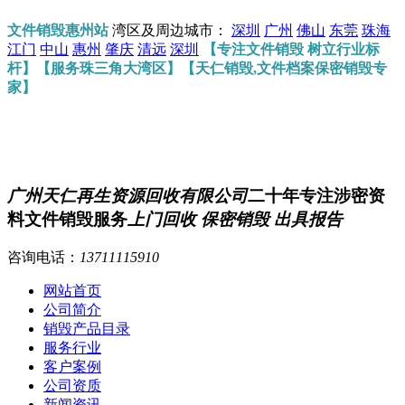
文件销毁惠州站
湾区及周边城市：
深圳
广州
佛山
东莞
珠海
江门
中山
惠州
肇庆
清远
深圳
【专注文件销毁 树立行业标
杆】【服务珠三角大湾区】【天仁销毁,文件档案保密销毁专
家】
广州天仁再生资源回收有限公司
二十年专注涉密资
料文件销毁服务
上门回收 保密销毁 出具报告
咨询电话：
13711115910
网站首页
公司简介
销毁产品目录
服务行业
客户案例
公司资质
新闻资讯