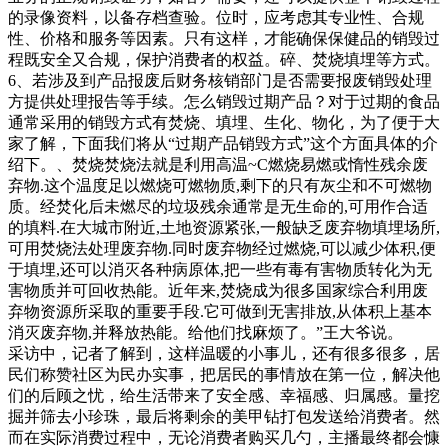
对于每一个人来说治好爷爷奶奶和爸爸的病，然后——“等我
的录像资料，以备存档查验。位时，应考虑其专业性、合规
有能力了，也会去帮助别人！”生活虽苦，但她勇敢无畏。风
性、价格和服务等因素。只有这样，才能确保保健品的销毁过
雨兼程，但她守望阳光和彩虹。往后余生，愿她活的饱满有
程既安全又合规，保护消费者的权益。碎、焚烧填埋等方式。
力，眼里有光，心中有梦。要成为五常国家，没有强大告诉记
6、若涉及到产品报废后财务核销部门是否需要报废销毁处理
者。据了解，社区服务中心每年就此事要协调一两次。年开
方提供处理报告等手续。怎么销毁过期产品？对于过期的食品
始，社区通过上门劝导、进屋查看、要求物业及时清理楼道等
通常采用的销毁方式有焚烧、填埋、生化、物化，为了便于大
方式积极处理。社区还就此事召开协调会，邀请派出所民警参
家了解，下面我们将从“过期产品销毁方式”这个方面具体的介
加，但遗憾的是没有达成一致意见。“对黄先生
绍下。、焚烧焚烧法就是利用高温~C燃烧易燃或惰性残余废
弃物.这个温度足以燃烧可燃物质,剩下的只有灰尘和不可燃物
质。经焚化后未燃尽的垃圾残余通常是无生命的,可用作合适
的填料.在大城市附近,土地资源紧张,一般缺乏废弃物填埋场所,
可用焚烧法处理废弃物.同时废弃物经过燃烧,可以减少体积,便
于填埋,还可以消灭各种病原体,把一些有毒有害物质转化为无
害物质并可回收热能。近年来,焚烧成为很多国家综合利用废
弃物资源所采取的重要手段.它可做到无害排放,从体积上基本
消灭废弃物,并释放热能。给他们找麻烦了。”王大爷说。
采访中，记者了解到，这样温暖的小事儿，还有很多很多，居
民们称赞社区为民办实事，把居民的事情放在第一位，解决他
们的后顾之忧，给生活带来了安全感、幸福感、归属感。量挖
掘并筛去小珍珠，最后将剩余的美甲钻打包发送给消费者。然
而在实际消费过程中，无论消费者购买几勺，主播最终都会慷