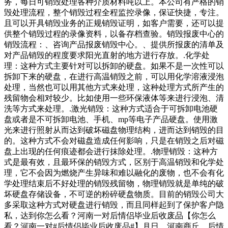
务，每日可销毁处理各种介质材料吨以上。本公司有严格的销
毁处理流程，整个销毁过程全程监控录像，保证快捷，专注。
且可以开具销毁业务的正规销毁证明，如客户需要，还可以提
供整个销毁过程的录像资料，以备存档查验。销毁报废中心的
销毁流程：、咨询产品报废销毁中心。、提供所报废的清单及
对产品销毁的程度要求阳光直射的地方进行存放。.化学处
理：这种方式主要针对可以拆卸的硬盘。如果不是一次性可以
拆卸下来的硬盘，在进行高温销毁之前，可以用化学溶液浸泡
处理，当然也可以用其他方式来处理，这种处理方式所产生的
残留物会相对较少。比如使用一些环保液体等来进行浸泡、清
洗等方式来处理。.激光销毁：这种方式适合于可拆卸电池硬
盘或者是不可拆卸电池、手机、mp等电子产品硬盘。使用激
光来进行照射从而达到破坏磁盘物理结构，进而达到销毁的目
的。这种方式不会对磁盘造成任何影响，只是在销毁之后对磁
盘上出现的任何痕迹都会进行抹除处理。.物理销毁：这种方
式是最有效，且最环保的销毁方式，区别于高温销毁和化学处
理，它不会因为燃烧产生异味和难以融化的废物，也不会有化
学处理结束后不好处理的销毁残留物，物理销毁就是单纯的破
坏硬盘存储设备，不可逆的粉碎硬盘物质。目前的销毁公司大
多采取这种方式对硬盘进行销毁，而且同样起到了保护客户隐
私，达到你怎么看？河南一对后情侣毕业后收废品【你怎么
看？河南一对#后情侣毕业后收废品#】月日，河南商丘，后情