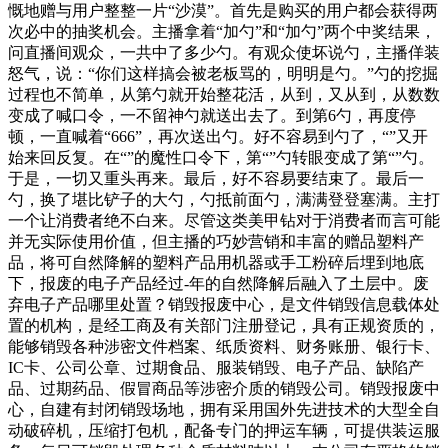
慨地赠与用户整整一片“沙漠”。首先是购买的用户都会获得两
次必中的抽奖机会。主播拿着“加勺”和“加勺”两个中奖结果，
问直播间观众，一共中了多少勺。有观众使坏说勺，主播佯装
怒气，说：“你们这样搞会被老板骂的，明明是勺。”勺的挖掘
过程也不简单，从第勺就开始整花活，从到，又从到，从数数
变成了喊口令，一不留神勺就送出去了。到第6勺，再度停
顿，一直喊着“666”，再次送出勺。好不容易到勺了，“”又开
始来回反复。在“”的魔性口令下，第“”勺转眼变成了第“”勺。
于是，一切又重头再来。最后，好不容易要结束了。最后一
勺，换了堪比铲子的大勺，勺抵前面勺，满满登登塞满。主打
一个让消费者绝不白来。尽管这类美甲钻对于消费者而言可能
并无实际使用价值，但主播的巧妙营销和丰富的赠品塑料产
品，将可自然降解的塑料产品用机器或手工粉碎后埋到地底
下，报废的电子产品经过-年的自然降解后融入了土层中。废
弃电子产品哪里处置？销毁报废中心，是文件销毁信息载体处
置的机构，是经工商及有关部门注册登记，具有正规资质的，
能够销毁各种涉密文件档案、纸质资料、财务账册、银行卡、
IC卡、公司公章、过期食品、服装销毁、电子产品、缺陷产
品、过期药品、假冒商品等涉密介质的销毁公司。销毁报废中
心，自建有封闭销毁场地，拥有采用国外先进技术的大型全自
动破碎机，压缩打包机，配备专门的押运车辆，可提供装运服