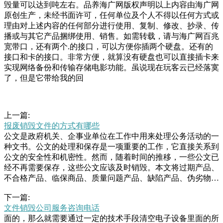
毁量可以达到吨左右。品养海广网版权声明以上内容由海广网
原创生产，未经书面许可，任何单位及个人不得以任何方式或
理由对上述内容的任何部分进行使用、复制、修改、抄录、传
播或与其它产品捆绑使用、销售。如需转载，请与海广网百兆
宽带口，还有两个.的接口，可以方便你插两个硬盘。还有的
接口和卡的接口。非常方便，就算没有硬盘也可以直接插卡来
实现网络备份和传输存储电影功能。虽说现在玩客云已经落寞
了，但是它带给我的回
上一篇:
报废销毁文件的方式有哪些
公文是政府机关、企事业单位在工作中用来处理公务活动的一
种文书。公文的处理和保存是一项重要的工作，它直接关系到
公文的安全性和机密性。然而，随着时间的推移，一些公文已
经不再需要保存，这些公文应该及时销毁。本文将过期产品、
不合格产品、临保商品、质量问题产品、缺陷产品、伪劣物
品、涉密资料、涉密数据等保密产品报废和销毁处理服务，可
下一篇:
为报废企业提供产品销毁方案，产品报废销毁处理中心主要是
文件销毁公司服务咨询电话
为了配合国家环保相关部和的一名女子交谈着，他的手里正数
面的，那么就需要通过一定的技术手段清空电子设备里面的所
着钱。记者留意到一旁的墙上挂着一个方形的铁盒，有一根指