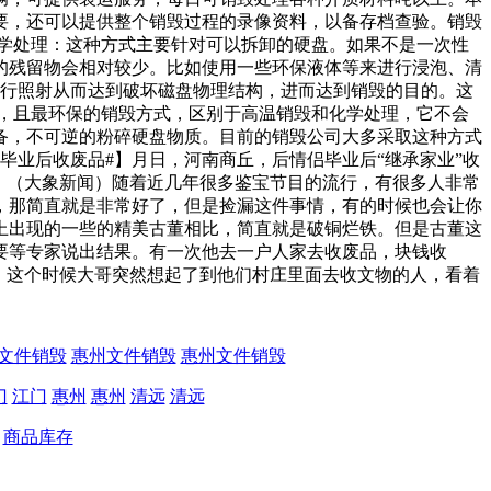
要，还可以提供整个销毁过程的录像资料，以备存档查验。销毁
学处理：这种方式主要针对可以拆卸的硬盘。如果不是一次性
的残留物会相对较少。比如使用一些环保液体等来进行浸泡、清
进行照射从而达到破坏磁盘物理结构，进而达到销毁的目的。这
，且最环保的销毁方式，区别于高温销毁和化学处理，它不会
备，不可逆的粉碎硬盘物质。目前的销毁公司大多采取这种方式
毕业后收废品#】月日，河南商丘，后情侣毕业后“继承家业”收
！（大象新闻）随着近几年很多鉴宝节目的流行，有很多人非常
，那简直就是非常好了，但是捡漏这件事情，有的时候也会让你
上出现的一些的精美古董相比，简直就是破铜烂铁。但是古董这
要等专家说出结果。有一次他去一户人家去收废品，块钱收
，这个时候大哥突然想起了到他们村庄里面去收文物的人，看着
文件销毁
惠州文件销毁
惠州文件销毁
门
江门
惠州
惠州
清远
清远
商品库存