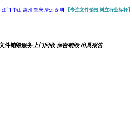
海
江门
中山
惠州
肇庆
清远
深圳
【专注文件销毁 树立行业标杆
文件销毁服务
上门回收 保密销毁 出具报告