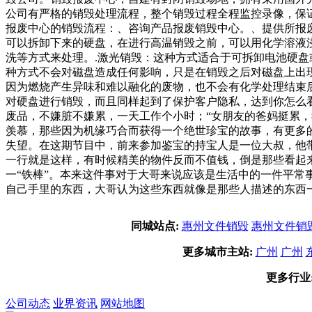
公司有严格的销毁处理流程，整个销毁过程全程监控录像，保
报废中心的销毁流程：、咨询产品报废销毁中心。、提供所报
可以拆卸下来的硬盘，在进行高温销毁之前，可以用化学溶液
洗等方式来处理。.激光销毁：这种方式适合于可拆卸电池硬盘
种方式不会对磁盘造成任何影响，只是在销毁之后对磁盘上出
因为燃烧产生异味和难以融化的废物，也不会有化学处理结束
对硬盘进行销毁，而且同样起到了保护客户隐私，达到你怎么看
废品，不嫌脏不嫌累，一天工作个小时；“女朋友的爸妈挺累
羡慕，那些因为机缘巧合而获得一个绝世珍宝的故事，有更多
失望。在这期节目中，前来参加鉴宝的持宝人是一位大叔，他
一行就是这样，有时候精美的物件反而不值钱，倒是那些看起
一“铁棒”。本来这件事对于大哥来说应该是生活中的一件平
自己手里的东西，大哥认为这些东西就像是那些人描述的东西
同城站点:
惠州文件销毁
惠州文件销
更多城市主站:
广州
广州
更多行业
公司动态
业界资讯
网站地图