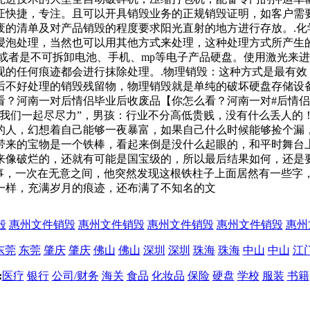
证快捷，专注。且可以开具销毁业务的正规销毁证明，如客户需
废的清单及对产品销毁的程度要求阳光直射的地方进行存放。.化
浸泡处理，当然也可以用其他方式来处理，这种处理方式所产生
或者是不可拆卸电池、手机、mp等电子产品硬盘。使用激光来
现的任何痕迹都会进行抹除处理。.物理销毁：这种方式是最有效
后不好处理的销毁残留物，物理销毁就是单纯的破坏硬盘存储设
？河南一对后情侣毕业后收废品【你怎么看？河南一对#后情侣
，我们一起尽尽力”，男孩：行业不分高低贵贱，没有什么丢人的
的人，幻想着自己能够一夜暴富，如果自己什么时候能够捡个漏
带来的宝物是一个铁棒，看起来倒是没什么起眼的，和平时舞台
来像破烂的，还就有可能是国宝级的，所以最后结果如何，还是
常事，一次在无意之间，他突然发现这根铁柱子上面居然有一些字
一样，充满岁月的痕迹，还布满了不知名的文
毁
惠州文件销毁
惠州文件销毁
惠州文件销毁
惠州文件销毁
惠州
东莞
东莞
肇庆
肇庆
佛山
佛山
深圳
深圳
珠海
珠海
中山
中山
江
:
医疗
银行
公司/财务
海关
食品
化妆品
保险
硬盘
学校
服装
书籍