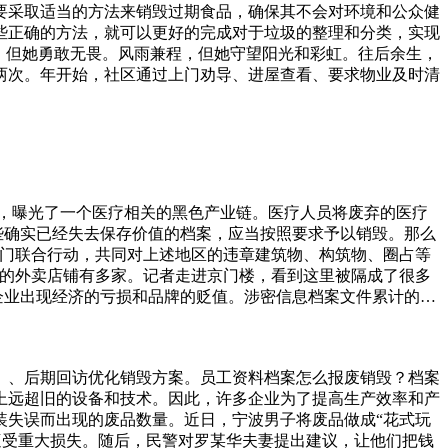
要采取适当的方法来销毁过期食品，确保其不会对环境和公众健
些正确的方法，就可以更好的完成对于垃圾的整理和分类，实现
，但她勇敢无畏。风雨兼程，但她守望阳光和彩虹。往后余生，
两次。年开始，社区通过上门劝导、进屋查看、要求物业及时清
，曝光了一个医疗相关的黑色产业链。医疗人员将废弃的医疗
些确实已经失去保存价值的档案，应当按照要求予以销毁。那么
部门联合行动，共同对上述地区的违章建筑物、构筑物、圈占等
设的外卖店铺有多家。记者走进京门楼，看到这里被隔成了很多
企业出现经济的亏损和品牌的贬值。涉密信息档案文件累计的商
全销毁处理。现在有很多文件销毁服务公定，并且呼吁更多人投
切割刀片不同，切割粉碎的文件碎片大小也不同，一切可以根据
个人不得以任何方式或理由对上述内容的任何部分进行使用、复
。、后期回访优化销毁方案。员工资料档案怎么报废销毁？档案
个硬盘。还有的接口和卡的接口。非常方便，就算没有硬盘也
上远超旧的设备和技术。因此，许多企业为了提高生产效率和产
装失误而出现的废品数量。近日，宁波男子将废品做成“花式玩
遭受重大损失。随后，民警对罗某华夫妻提出建议，让他们把钱