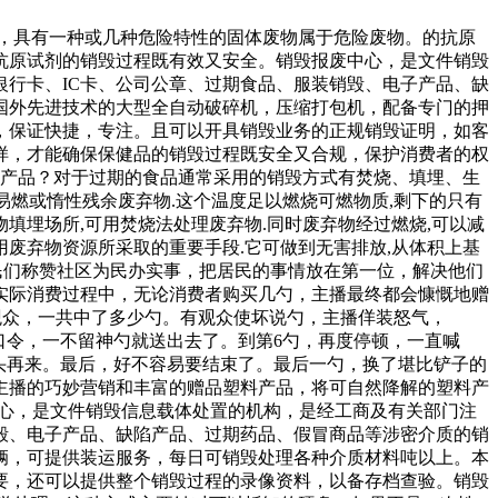
性，具有一种或几种危险特性的固体废物属于危险废物。的抗原
抗原试剂的销毁过程既有效又安全。销毁报废中心，是文件销毁
行卡、IC卡、公司公章、过期食品、服装销毁、电子产品、缺
国外先进技术的大型全自动破碎机，压缩打包机，配备专门的押
，保证快捷，专注。且可以开具销毁业务的正规销毁证明，如客
样，才能确保保健品的销毁过程既安全又合规，保护消费者的权
期产品？对于过期的食品通常采用的销毁方式有焚烧、填埋、生
易燃或惰性残余废弃物.这个温度足以燃烧可燃物质,剩下的只有
填埋场所,可用焚烧法处理废弃物.同时废弃物经过燃烧,可以减
用废弃物资源所采取的重要手段.它可做到无害排放,从体积上基
民们称赞社区为民办实事，把居民的事情放在第一位，解决他们
实际消费过程中，无论消费者购买几勺，主播最终都会慷慨地赠
间观众，一共中了多少勺。有观众使坏说勺，主播佯装怒气，
口令，一不留神勺就送出去了。到第6勺，再度停顿，一直喊
又重头再来。最后，好不容易要结束了。最后一勺，换了堪比铲子的
主播的巧妙营销和丰富的赠品塑料产品，将可自然降解的塑料产
中心，是文件销毁信息载体处置的机构，是经工商及有关部门注
毁、电子产品、缺陷产品、过期药品、假冒商品等涉密介质的销
辆，可提供装运服务，每日可销毁处理各种介质材料吨以上。本
要，还可以提供整个销毁过程的录像资料，以备存档查验。销毁