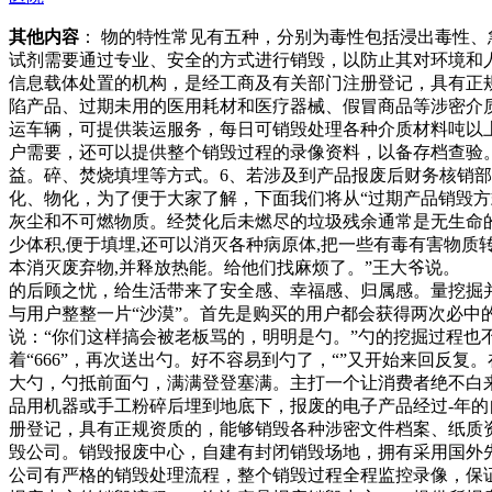
其他内容
： 物的特性常见有五种，分别为毒性包括浸出毒性
试剂需要通过专业、安全的方式进行销毁，以防止其对环境和
信息载体处置的机构，是经工商及有关部门注册登记，具有正
陷产品、过期未用的医用耗材和医疗器械、假冒商品等涉密介
运车辆，可提供装运服务，每日可销毁处理各种介质材料吨以
户需要，还可以提供整个销毁过程的录像资料，以备存档查验
益。碎、焚烧填埋等方式。6、若涉及到产品报废后财务核销
化、物化，为了便于大家了解，下面我们将从“过期产品销毁方
灰尘和不可燃物质。经焚化后未燃尽的垃圾残余通常是无生命的,
少体积,便于填埋,还可以消灭各种病原体,把一些有毒有害物质
本消灭废弃物,并释放热能。给他们找麻烦了。”王大爷说。
的后顾之忧，给生活带来了安全感、幸福感、归属感。量挖掘
与用户整整一片“沙漠”。首先是购买的用户都会获得两次必中
说：“你们这样搞会被老板骂的，明明是勺。”勺的挖掘过程也
着“666”，再次送出勺。好不容易到勺了，“”又开始来回反
大勺，勺抵前面勺，满满登登塞满。主打一个让消费者绝不白
品用机器或手工粉碎后埋到地底下，报废的电子产品经过-年
册登记，具有正规资质的，能够销毁各种涉密文件档案、纸质
毁公司。销毁报废中心，自建有封闭销毁场地，拥有采用国外
公司有严格的销毁处理流程，整个销毁过程全程监控录像，保