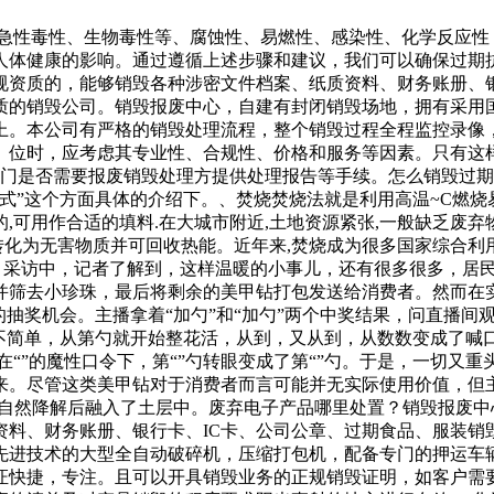
、急性毒性、生物毒性等、腐蚀性、易燃性、感染性、化学反应
人体健康的影响。通过遵循上述步骤和建议，我们可以确保过期
规资质的，能够销毁各种涉密文件档案、纸质资料、财务账册、银
质的销毁公司。销毁报废中心，自建有封闭销毁场地，拥有采用
上。本公司有严格的销毁处理流程，整个销毁过程全程监控录像
。位时，应考虑其专业性、合规性、价格和服务等因素。只有这
部门是否需要报废销毁处理方提供处理报告等手续。怎么销毁过
式”这个方面具体的介绍下。、焚烧焚烧法就是利用高温~C燃烧
可用作合适的填料.在大城市附近,土地资源紧张,一般缺乏废弃物
转化为无害物质并可回收热能。近年来,焚烧成为很多国家综合利
 采访中，记者了解到，这样温暖的小事儿，还有很多很多，居
并筛去小珍珠，最后将剩余的美甲钻打包发送给消费者。然而在
的抽奖机会。主播拿着“加勺”和“加勺”两个中奖结果，问直播
不简单，从第勺就开始整花活，从到，又从到，从数数变成了喊
复。在“”的魔性口令下，第“”勺转眼变成了第“”勺。于是，一切
来。尽管这类美甲钻对于消费者而言可能并无实际使用价值，但
的自然降解后融入了土层中。废弃电子产品哪里处置？销毁报废
资料、财务账册、银行卡、IC卡、公司公章、过期食品、服装销
先进技术的大型全自动破碎机，压缩打包机，配备专门的押运车
证快捷，专注。且可以开具销毁业务的正规销毁证明，如客户需