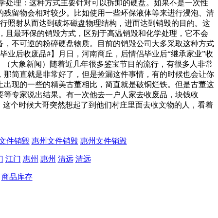
学处理：这种方式主要针对可以拆卸的硬盘。如果不是一次性
的残留物会相对较少。比如使用一些环保液体等来进行浸泡、清
进行照射从而达到破坏磁盘物理结构，进而达到销毁的目的。这
，且最环保的销毁方式，区别于高温销毁和化学处理，它不会
备，不可逆的粉碎硬盘物质。目前的销毁公司大多采取这种方式
毕业后收废品#】月日，河南商丘，后情侣毕业后“继承家业”收
！（大象新闻）随着近几年很多鉴宝节目的流行，有很多人非常
，那简直就是非常好了，但是捡漏这件事情，有的时候也会让你
上出现的一些的精美古董相比，简直就是破铜烂铁。但是古董这
要等专家说出结果。有一次他去一户人家去收废品，块钱收
，这个时候大哥突然想起了到他们村庄里面去收文物的人，看着
文件销毁
惠州文件销毁
惠州文件销毁
门
江门
惠州
惠州
清远
清远
商品库存