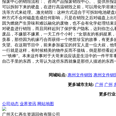
报废中心的销毁流程：、咨询产品报废销毁中心。、提供所报
可以拆卸下来的硬盘，在进行高温销毁之前，可以用化学溶液
洗等方式来处理。.激光销毁：这种方式适合于可拆卸电池硬盘
种方式不会对磁盘造成任何影响，只是在销毁之后对磁盘上出
因为燃烧产生异味和难以融化的废物，也不会有化学处理结束
对硬盘进行销毁，而且同样起到了保护客户隐私，达到你怎么看
废品，不嫌脏不嫌累，一天工作个小时；“女朋友的爸妈挺累
羡慕，那些因为机缘巧合而获得一个绝世珍宝的故事，有更多
失望。在这期节目中，前来参加鉴宝的持宝人是一位大叔，他
一行就是这样，有时候精美的物件反而不值钱，倒是那些看起
一“铁棒”。本来这件事对于大哥来说应该是生活中的一件平
自己手里的东西，大哥认为这些东西就像是那些人描述的东西
同城站点:
惠州文件销毁
惠州文件销
更多城市主站:
广州
广州
更多行业
公司动态
业界资讯
网站地图
广州天仁再生资源回收有限公司