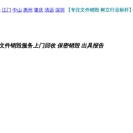
海
江门
中山
惠州
肇庆
清远
深圳
【专注文件销毁 树立行业标杆
文件销毁服务
上门回收 保密销毁 出具报告