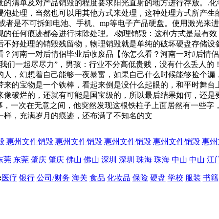
废的清单及对产品销毁的程度要求阳光直射的地方进行存放。.化
浸泡处理，当然也可以用其他方式来处理，这种处理方式所产生
或者是不可拆卸电池、手机、mp等电子产品硬盘。使用激光来
现的任何痕迹都会进行抹除处理。.物理销毁：这种方式是最有效
后不好处理的销毁残留物，物理销毁就是单纯的破坏硬盘存储设
？河南一对后情侣毕业后收废品【你怎么看？河南一对#后情侣
，我们一起尽尽力”，男孩：行业不分高低贵贱，没有什么丢人的
的人，幻想着自己能够一夜暴富，如果自己什么时候能够捡个漏
带来的宝物是一个铁棒，看起来倒是没什么起眼的，和平时舞台
来像破烂的，还就有可能是国宝级的，所以最后结果如何，还是
常事，一次在无意之间，他突然发现这根铁柱子上面居然有一些字
一样，充满岁月的痕迹，还布满了不知名的文
毁
惠州文件销毁
惠州文件销毁
惠州文件销毁
惠州文件销毁
惠州
东莞
东莞
肇庆
肇庆
佛山
佛山
深圳
深圳
珠海
珠海
中山
中山
江
:
医疗
银行
公司/财务
海关
食品
化妆品
保险
硬盘
学校
服装
书籍