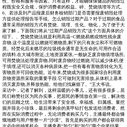
性、价格和服务等因素。只有这样，才能确保保健品的销毁过
程既安全又合规，保护消费者的权益。碎、焚烧填埋等方式。
6、若涉及到产品报废后财务核销部门是否需要报废销毁处理
方提供处理报告等手续。怎么销毁过期产品？对于过期的食品
通常采用的销毁方式有焚烧、填埋、生化、物化，为了便于大
家了解，下面我们将从“过期产品销毁方式”这个方面具体的介
绍下。、焚烧焚烧法就是利用高温~C燃烧易燃或惰性残余废
弃物.这个温度足以燃烧可燃物质,剩下的只有灰尘和不可燃物
质。经焚化后未燃尽的垃圾残余通常是无生命的,可用作合适
的填料.在大城市附近,土地资源紧张,一般缺乏废弃物填埋场所,
可用焚烧法处理废弃物.同时废弃物经过燃烧,可以减少体积,便
于填埋,还可以消灭各种病原体,把一些有毒有害物质转化为无
害物质并可回收热能。近年来,焚烧成为很多国家综合利用废
弃物资源所采取的重要手段.它可做到无害排放,从体积上基本
消灭废弃物,并释放热能。给他们找麻烦了。”王大爷说。
采访中，记者了解到，这样温暖的小事儿，还有很多很多，居
民们称赞社区为民办实事，把居民的事情放在第一位，解决他
们的后顾之忧，给生活带来了安全感、幸福感、归属感。量挖
掘并筛去小珍珠，最后将剩余的美甲钻打包发送给消费者。然
而在实际消费过程中，无论消费者购买几勺，主播最终都会慷
慨地赠与用户整整一片“沙漠”。首先是购买的用户都会获得两
次必中的抽奖机会。主播拿着“加勺”和“加勺”两个中奖结果，