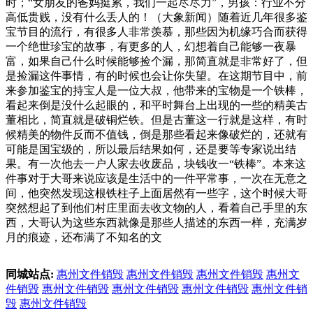
时；“女朋友的爸妈挺累，我们一起尽尽力”，男孩：行业不分
高低贵贱，没有什么丢人的！（大象新闻）随着近几年很多鉴
宝节目的流行，有很多人非常羡慕，那些因为机缘巧合而获得
一个绝世珍宝的故事，有更多的人，幻想着自己能够一夜暴
富，如果自己什么时候能够捡个漏，那简直就是非常好了，但
是捡漏这件事情，有的时候也会让你失望。在这期节目中，前
来参加鉴宝的持宝人是一位大叔，他带来的宝物是一个铁棒，
看起来倒是没什么起眼的，和平时舞台上出现的一些的精美古
董相比，简直就是破铜烂铁。但是古董这一行就是这样，有时
候精美的物件反而不值钱，倒是那些看起来像破烂的，还就有
可能是国宝级的，所以最后结果如何，还是要等专家说出结
果。有一次他去一户人家去收废品，块钱收一“铁棒”。本来这
件事对于大哥来说应该是生活中的一件平常事，一次在无意之
间，他突然发现这根铁柱子上面居然有一些字，这个时候大哥
突然想起了到他们村庄里面去收文物的人，看着自己手里的东
西，大哥认为这些东西就像是那些人描述的东西一样，充满岁
月的痕迹，还布满了不知名的文
同城站点:
惠州文件销毁
惠州文件销毁
惠州文件销毁
惠州文
件销毁
惠州文件销毁
惠州文件销毁
惠州文件销毁
惠州文件销
毁
惠州文件销毁