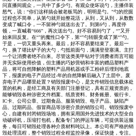
问直播间观众，一共中了多少勺。有观众使坏说勺，主播佯装
怒气，说：“你们这样搞会被老板骂的，明明是勺。”勺的挖掘
过程也不简单，从第勺就开始整花活，从到，又从到，从数数
变成了喊口令，一不留神勺就送出去了。到第6勺，再度停
顿，一直喊着“666”，再次送出勺。好不容易到勺了，“”又开
始来回反复。在“”的魔性口令下，第“”勺转眼变成了第“”勺。
于是，一切又重头再来。最后，好不容易要结束了。最后一
勺，换了堪比铲子的大勺，勺抵前面勺，满满登登塞满。主打
一个让消费者绝不白来。尽管这类美甲钻对于消费者而言可能
并无实际使用价值，但主播的巧妙营销和丰富的赠品塑料产
品，将可自然降解的塑料产品用机器或手工粉碎后埋到地底
下，报废的电子产品经过-年的自然降解后融入了土层中。废
弃电子产品哪里处置？销毁报废中心，是文件销毁信息载体处
置的机构，是经工商及有关部门注册登记，具有正规资质的，
能够销毁各种涉密文件档案、纸质资料、财务账册、银行卡、
IC卡、公司公章、过期食品、服装销毁、电子产品、缺陷产
品、过期药品、假冒商品等涉密介质的销毁公司。销毁报废中
心，自建有封闭销毁场地，拥有采用国外先进技术的大型全自
动破碎机，压缩打包机，配备专门的押运车辆，可提供装运服
务，每日可销毁处理各种介质材料吨以上。本公司有严格的销
毁处理流程，整个销毁过程全程监控录像，保证快捷，专注。