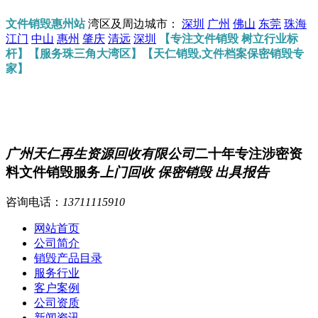
文件销毁惠州站
湾区及周边城市：
深圳
广州
佛山
东莞
珠海
江门
中山
惠州
肇庆
清远
深圳
【专注文件销毁 树立行业标
杆】【服务珠三角大湾区】【天仁销毁,文件档案保密销毁专
家】
广州天仁再生资源回收有限公司
二十年专注涉密资
料文件销毁服务
上门回收 保密销毁 出具报告
咨询电话：
13711115910
网站首页
公司简介
销毁产品目录
服务行业
客户案例
公司资质
新闻资讯