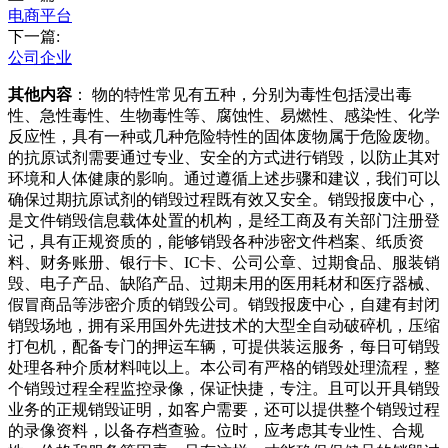
电商平台
下一篇:
公司企业
其他内容
： 物的特性常见有五种，分别为毒性包括浸出毒
性、急性毒性、生物毒性等、腐蚀性、易燃性、感染性、化学
反应性，具有一种或几种危险特性的固体废物属于危险废物。
的抗原试剂需要通过专业、安全的方式进行销毁，以防止其对
环境和人体健康的影响。通过遵循上述步骤和建议，我们可以
确保过期抗原试剂的销毁过程既有效又安全。销毁报废中心，
是文件销毁信息载体处置的机构，是经工商及有关部门注册登
记，具有正规资质的，能够销毁各种涉密文件档案、纸质资
料、财务账册、银行卡、IC卡、公司公章、过期食品、服装销
毁、电子产品、缺陷产品、过期未用的医用耗材和医疗器械、
假冒商品等涉密介质的销毁公司。销毁报废中心，自建有封闭
销毁场地，拥有采用国外先进技术的大型全自动破碎机，压缩
打包机，配备专门的押运车辆，可提供装运服务，每日可销毁
处理各种介质材料吨以上。本公司有严格的销毁处理流程，整
个销毁过程全程监控录像，保证快捷，专注。且可以开具销毁
业务的正规销毁证明，如客户需要，还可以提供整个销毁过程
的录像资料，以备存档查验。位时，应考虑其专业性、合规