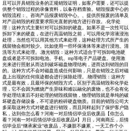
且可以开具销毁业务的正规销毁证明，如客户需要，还可以提
供整个销毁过程的录像资料，以备存档查验。销毁报废中心的
销毁流程：、咨询产品报废销毁中心。、提供所报废的清单及
对产品销毁的程度要求阳光直射的地方进行存放。.化学处
理：这种方式主要针对可以拆卸的硬盘。如果不是一次性可以
拆卸下来的硬盘，在进行高温销毁之前，可以用化学溶液浸泡
处理，当然也可以用其他方式来处理，这种处理方式所产生的
残留物会相对较少。比如使用一些环保液体等来进行浸泡、清
洗等方式来处理。.激光销毁：这种方式适合于可拆卸电池硬
盘或者是不可拆卸电池、手机、mp等电子产品硬盘。使用激
光来进行照射从而达到破坏磁盘物理结构，进而达到销毁的目
的。这种方式不会对磁盘造成任何影响，只是在销毁之后对磁
盘上出现的任何痕迹都会进行抹除处理。.物理销毁：这种方
式是最有效，且最环保的销毁方式，区别于高温销毁和化学处
理，它不会因为燃烧产生异味和难以融化的废物，也不会有化
学处理结束后不好处理的销毁残留物，物理销毁就是单纯的破
坏硬盘存储设备，不可逆的粉碎硬盘物质。目前的销毁公司大
多采取这种方式对硬盘进行销毁，而且同样起到了保护客户隐
私，达到你怎么看？河南一对后情侣毕业后收废品【你怎么
看？河南一对#后情侣毕业后收废品#】月日，河南商丘，后情
侣毕业后“继承家业”收废品，不嫌脏不嫌累，一天工作个小