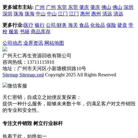
更多城市主站:
广州
广州
东莞
东莞
肇庆
肇庆
佛山
佛山
深圳
深圳
珠海
珠海
中山
中山
江门
江门
惠州
惠州
清远
清远
更多行业:
医疗
银行
公司/财务
海关
食品
化妆品
保险
硬盘
学
校
服装
书籍
商品库存
公司动态
业界资讯
网站地图
广州天仁再生资源回收有限公司
咨询热线：13711115910
地址：广州市天河区小新塘横圳路10号
Sitemap
Sitemap.xml
Copyright 2025 All Rights Reserved
微信客服
天仁密销，自成立之始便反复探索：
提供一种什么服务，能够未来数十年，仍满足客户对文件销毁
的专业和安全性。
专注文件销毁 树立行业标杆
执着于此，始终如一