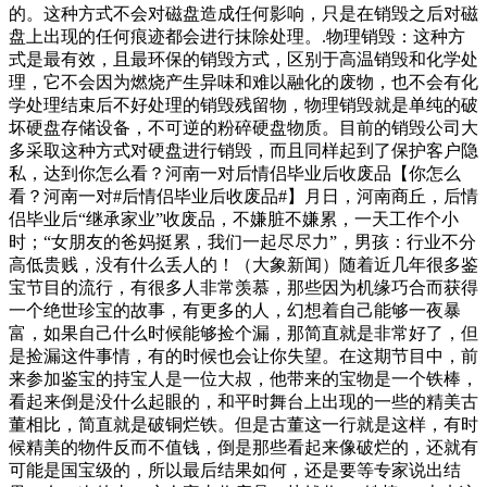
的。这种方式不会对磁盘造成任何影响，只是在销毁之后对磁
盘上出现的任何痕迹都会进行抹除处理。.物理销毁：这种方
式是最有效，且最环保的销毁方式，区别于高温销毁和化学处
理，它不会因为燃烧产生异味和难以融化的废物，也不会有化
学处理结束后不好处理的销毁残留物，物理销毁就是单纯的破
坏硬盘存储设备，不可逆的粉碎硬盘物质。目前的销毁公司大
多采取这种方式对硬盘进行销毁，而且同样起到了保护客户隐
私，达到你怎么看？河南一对后情侣毕业后收废品【你怎么
看？河南一对#后情侣毕业后收废品#】月日，河南商丘，后情
侣毕业后“继承家业”收废品，不嫌脏不嫌累，一天工作个小
时；“女朋友的爸妈挺累，我们一起尽尽力”，男孩：行业不分
高低贵贱，没有什么丢人的！（大象新闻）随着近几年很多鉴
宝节目的流行，有很多人非常羡慕，那些因为机缘巧合而获得
一个绝世珍宝的故事，有更多的人，幻想着自己能够一夜暴
富，如果自己什么时候能够捡个漏，那简直就是非常好了，但
是捡漏这件事情，有的时候也会让你失望。在这期节目中，前
来参加鉴宝的持宝人是一位大叔，他带来的宝物是一个铁棒，
看起来倒是没什么起眼的，和平时舞台上出现的一些的精美古
董相比，简直就是破铜烂铁。但是古董这一行就是这样，有时
候精美的物件反而不值钱，倒是那些看起来像破烂的，还就有
可能是国宝级的，所以最后结果如何，还是要等专家说出结