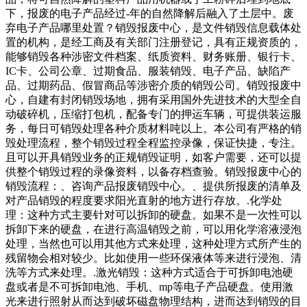
下，报废的电子产品经过-年的自然降解后融入了土层中。废
弃电子产品哪里处置？销毁报废中心，是文件销毁信息载体处
置的机构，是经工商及有关部门注册登记，具有正规资质的，
能够销毁各种涉密文件档案、纸质资料、财务账册、银行卡、
IC卡、公司公章、过期食品、服装销毁、电子产品、缺陷产
品、过期药品、假冒商品等涉密介质的销毁公司。销毁报废中
心，自建有封闭销毁场地，拥有采用国外先进技术的大型全自
动破碎机，压缩打包机，配备专门的押运车辆，可提供装运服
务，每日可销毁处理各种介质材料吨以上。本公司有严格的销
毁处理流程，整个销毁过程全程监控录像，保证快捷，专注。
且可以开具销毁业务的正规销毁证明，如客户需要，还可以提
供整个销毁过程的录像资料，以备存档查验。销毁报废中心的
销毁流程：、咨询产品报废销毁中心。、提供所报废的清单及
对产品销毁的程度要求阳光直射的地方进行存放。.化学处
理：这种方式主要针对可以拆卸的硬盘。如果不是一次性可以
拆卸下来的硬盘，在进行高温销毁之前，可以用化学溶液浸泡
处理，当然也可以用其他方式来处理，这种处理方式所产生的
残留物会相对较少。比如使用一些环保液体等来进行浸泡、清
洗等方式来处理。.激光销毁：这种方式适合于可拆卸电池硬
盘或者是不可拆卸电池、手机、mp等电子产品硬盘。使用激
光来进行照射从而达到破坏磁盘物理结构，进而达到销毁的目