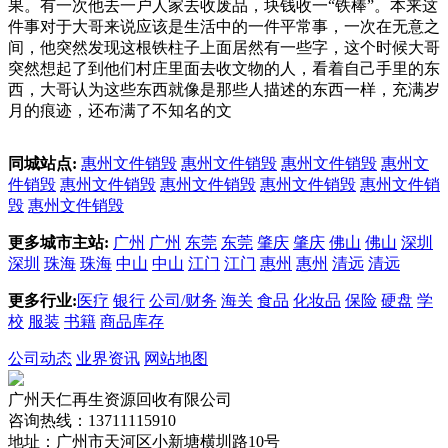
果。有一次他去一户人家去收废品，块钱收一“铁棒”。本来这
件事对于大哥来说应该是生活中的一件平常事，一次在无意之
间，他突然发现这根铁柱子上面居然有一些字，这个时候大哥
突然想起了到他们村庄里面去收文物的人，看着自己手里的东
西，大哥认为这些东西就像是那些人描述的东西一样，充满岁
月的痕迹，还布满了不知名的文
同城站点:
惠州文件销毁
惠州文件销毁
惠州文件销毁
惠州文
件销毁
惠州文件销毁
惠州文件销毁
惠州文件销毁
惠州文件销
毁
惠州文件销毁
更多城市主站:
广州
广州
东莞
东莞
肇庆
肇庆
佛山
佛山
深圳
深圳
珠海
珠海
中山
中山
江门
江门
惠州
惠州
清远
清远
更多行业:
医疗
银行
公司/财务
海关
食品
化妆品
保险
硬盘
学
校
服装
书籍
商品库存
公司动态
业界资讯
网站地图
广州天仁再生资源回收有限公司
咨询热线：13711115910
地址：广州市天河区小新塘横圳路10号