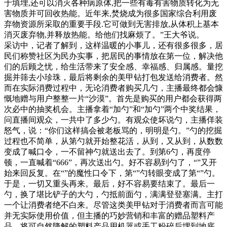
于填埋,还可以消灭各种病原体,把一些有毒有害物质转化为无
害物质并可回收热能。近年来,焚烧成为很多国家综合利用废
弃物资源所采取的重要手段.它可做到无害排放,从体积上基本
消灭废弃物,并释放热能。给他们找麻烦了。”王大爷说。
采访中，记者了解到，这样温暖的小事儿，还有很多很多，居
民们称赞社区为民办实事，把居民的事情放在第一位，解决他
们的后顾之忧，给生活带来了安全感、幸福感、归属感。量挖
掘并筛去小珍珠，最后将剩余的美甲钻打包发送给消费者。然
而在实际消费过程中，无论消费者购买几勺，主播最终都会慷
慨地赠与用户整整一片“沙漠”。首先是购买的用户都会获得两
次必中的抽奖机会。主播拿着“加勺”和“加勺”两个中奖结果，
问直播间观众，一共中了多少勺。有观众使坏说勺，主播佯装
怒气，说：“你们这样搞会被老板骂的，明明是勺。”勺的挖掘
过程也不简单，从第勺就开始整花活，从到，又从到，从数数
变成了喊口令，一不留神勺就送出去了。到第6勺，再度停
顿，一直喊着“666”，再次送出勺。好不容易到勺了，“”又开
始来回反复。在“”的魔性口令下，第“”勺转眼变成了第“”勺。
于是，一切又重头再来。最后，好不容易要结束了。最后一
勺，换了堪比铲子的大勺，勺抵前面勺，满满登登塞满。主打
一个让消费者绝不白来。尽管这类美甲钻对于消费者而言可能
并无实际使用价值，但主播的巧妙营销和丰富的赠品塑料产
品，将可自然降解的塑料产品用机器或手工粉碎后埋到地底