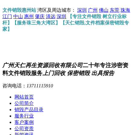
文件销毁惠州站
湾区及周边城市：
深圳
广州
佛山
东莞
珠海
江门
中山
惠州
肇庆
清远
深圳
【专注文件销毁 树立行业标
杆】【服务珠三角大湾区】【天仁销毁,文件档案保密销毁专
家】
广州天仁再生资源回收有限公司
二十年专注涉密资
料文件销毁服务
上门回收 保密销毁 出具报告
咨询电话：
13711115910
网站首页
公司简介
销毁产品目录
服务行业
客户案例
公司资质
新闻资讯