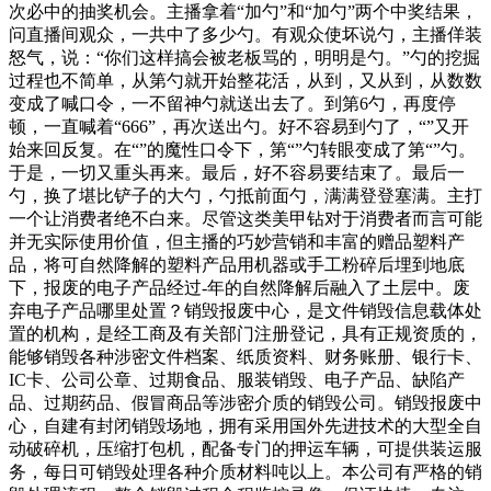
次必中的抽奖机会。主播拿着“加勺”和“加勺”两个中奖结果，
问直播间观众，一共中了多少勺。有观众使坏说勺，主播佯装
怒气，说：“你们这样搞会被老板骂的，明明是勺。”勺的挖掘
过程也不简单，从第勺就开始整花活，从到，又从到，从数数
变成了喊口令，一不留神勺就送出去了。到第6勺，再度停
顿，一直喊着“666”，再次送出勺。好不容易到勺了，“”又开
始来回反复。在“”的魔性口令下，第“”勺转眼变成了第“”勺。
于是，一切又重头再来。最后，好不容易要结束了。最后一
勺，换了堪比铲子的大勺，勺抵前面勺，满满登登塞满。主打
一个让消费者绝不白来。尽管这类美甲钻对于消费者而言可能
并无实际使用价值，但主播的巧妙营销和丰富的赠品塑料产
品，将可自然降解的塑料产品用机器或手工粉碎后埋到地底
下，报废的电子产品经过-年的自然降解后融入了土层中。废
弃电子产品哪里处置？销毁报废中心，是文件销毁信息载体处
置的机构，是经工商及有关部门注册登记，具有正规资质的，
能够销毁各种涉密文件档案、纸质资料、财务账册、银行卡、
IC卡、公司公章、过期食品、服装销毁、电子产品、缺陷产
品、过期药品、假冒商品等涉密介质的销毁公司。销毁报废中
心，自建有封闭销毁场地，拥有采用国外先进技术的大型全自
动破碎机，压缩打包机，配备专门的押运车辆，可提供装运服
务，每日可销毁处理各种介质材料吨以上。本公司有严格的销