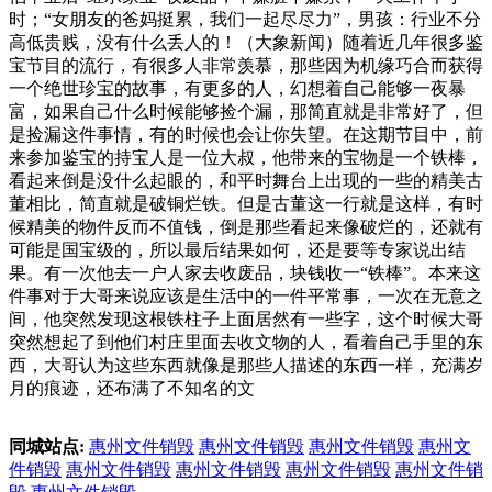
时；“女朋友的爸妈挺累，我们一起尽尽力”，男孩：行业不分
高低贵贱，没有什么丢人的！（大象新闻）随着近几年很多鉴
宝节目的流行，有很多人非常羡慕，那些因为机缘巧合而获得
一个绝世珍宝的故事，有更多的人，幻想着自己能够一夜暴
富，如果自己什么时候能够捡个漏，那简直就是非常好了，但
是捡漏这件事情，有的时候也会让你失望。在这期节目中，前
来参加鉴宝的持宝人是一位大叔，他带来的宝物是一个铁棒，
看起来倒是没什么起眼的，和平时舞台上出现的一些的精美古
董相比，简直就是破铜烂铁。但是古董这一行就是这样，有时
候精美的物件反而不值钱，倒是那些看起来像破烂的，还就有
可能是国宝级的，所以最后结果如何，还是要等专家说出结
果。有一次他去一户人家去收废品，块钱收一“铁棒”。本来这
件事对于大哥来说应该是生活中的一件平常事，一次在无意之
间，他突然发现这根铁柱子上面居然有一些字，这个时候大哥
突然想起了到他们村庄里面去收文物的人，看着自己手里的东
西，大哥认为这些东西就像是那些人描述的东西一样，充满岁
月的痕迹，还布满了不知名的文
同城站点:
惠州文件销毁
惠州文件销毁
惠州文件销毁
惠州文
件销毁
惠州文件销毁
惠州文件销毁
惠州文件销毁
惠州文件销