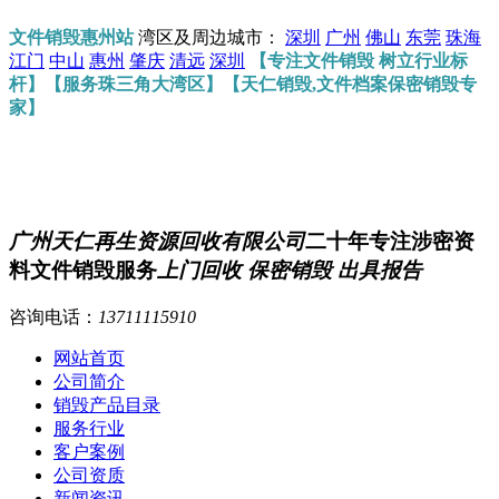
文件销毁惠州站
湾区及周边城市：
深圳
广州
佛山
东莞
珠海
江门
中山
惠州
肇庆
清远
深圳
【专注文件销毁 树立行业标
杆】【服务珠三角大湾区】【天仁销毁,文件档案保密销毁专
家】
广州天仁再生资源回收有限公司
二十年专注涉密资
料文件销毁服务
上门回收 保密销毁 出具报告
咨询电话：
13711115910
网站首页
公司简介
销毁产品目录
服务行业
客户案例
公司资质
新闻资讯