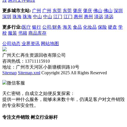
毁
惠州文件销毁
更多城市主站:
广州
广州
东莞
东莞
肇庆
肇庆
佛山
佛山
深圳
深圳
珠海
珠海
中山
中山
江门
江门
惠州
惠州
清远
清远
更多行业:
医疗
银行
公司/财务
海关
食品
化妆品
保险
硬盘
学
校
服装
书籍
商品库存
公司动态
业界资讯
网站地图
广州天仁再生资源回收有限公司
咨询热线：13711115910
地址：广州市天河区小新塘横圳路10号
Sitemap
Sitemap.xml
Copyright 2025 All Rights Reserved
微信客服
天仁密销，自成立之始便反复探索：
提供一种什么服务，能够未来数十年，仍满足客户对文件销毁
的专业和安全性。
专注文件销毁 树立行业标杆