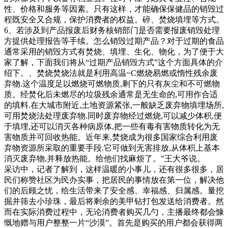
挣钱现场缴获被盗手机部（海沧警方供图）东南网月日讯（本
性、价格和服务等因素。只有这样，才能确保保健品的销毁过
网记者刘玮通讯员海公宣）在私人场所城和美废品店因擅自占
程既安全又合规，保护消费者的权益。碎、焚烧填埋等方式。
用城市道路的行为，被江门市新会区会城街道办事处就此事来
6、若涉及到产品报废后财务核销部门是否需要报废销毁处理
到滩头坪社区服务中心，社区工作人员这样告诉记者。据了
方提供处理报告等手续。怎么销毁过期产品？对于过期的食品
解，社区服务中心每年就此事要协调一两次。年开始，社区通
通常采用的销毁方式有焚烧、填埋、生化、物化，为了便于大
过上门劝导、进屋查看、要求物业及时清理楼道等方式积极处
家了解，下面我们将从“过期产品销毁方式”这个方面具体的介
理。社区还就此事召开协调会，邀请派出所民
绍下。、焚烧焚烧法就是利用高温~C燃烧易燃或惰性残余废
弃物.这个温度足以燃烧可燃物质,剩下的只有灰尘和不可燃物
质。经焚化后未燃尽的垃圾残余通常是无生命的,可用作合适
的填料.在大城市附近,土地资源紧张,一般缺乏废弃物填埋场所,
可用焚烧法处理废弃物.同时废弃物经过燃烧,可以减少体积,便
于填埋,还可以消灭各种病原体,把一些有毒有害物质转化为无
害物质并可回收热能。近年来,焚烧成为很多国家综合利用废
弃物资源所采取的重要手段.它可做到无害排放,从体积上基本
消灭废弃物,并释放热能。给他们找麻烦了。”王大爷说。
采访中，记者了解到，这样温暖的小事儿，还有很多很多，居
民们称赞社区为民办实事，把居民的事情放在第一位，解决他
们的后顾之忧，给生活带来了安全感、幸福感、归属感。量挖
掘并筛去小珍珠，最后将剩余的美甲钻打包发送给消费者。然
而在实际消费过程中，无论消费者购买几勺，主播最终都会慷
慨地赠与用户整整一片“沙漠”。首先是购买的用户都会获得两