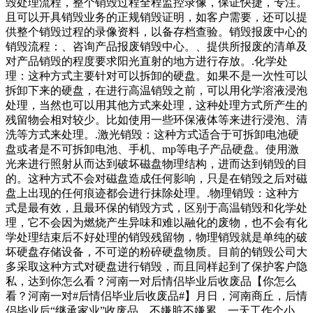
毁处理流程，整个销毁过程全程监控录像，保证快捷，专注。
且可以开具销毁业务的正规销毁证明，如客户需要，还可以提
供整个销毁过程的录像资料，以备存档查验。销毁报废中心的
销毁流程：、咨询产品报废销毁中心。、提供所报废的清单及
对产品销毁的程度要求阳光直射的地方进行存放。.化学处
理：这种方式主要针对可以拆卸的硬盘。如果不是一次性可以
拆卸下来的硬盘，在进行高温销毁之前，可以用化学溶液浸泡
处理，当然也可以用其他方式来处理，这种处理方式所产生的
残留物会相对较少。比如使用一些环保液体等来进行浸泡、清
洗等方式来处理。.激光销毁：这种方式适合于可拆卸电池硬
盘或者是不可拆卸电池、手机、mp等电子产品硬盘。使用激
光来进行照射从而达到破坏磁盘物理结构，进而达到销毁的目
的。这种方式不会对磁盘造成任何影响，只是在销毁之后对磁
盘上出现的任何痕迹都会进行抹除处理。.物理销毁：这种方
式是最有效，且最环保的销毁方式，区别于高温销毁和化学处
理，它不会因为燃烧产生异味和难以融化的废物，也不会有化
学处理结束后不好处理的销毁残留物，物理销毁就是单纯的破
坏硬盘存储设备，不可逆的粉碎硬盘物质。目前的销毁公司大
多采取这种方式对硬盘进行销毁，而且同样起到了保护客户隐
私，达到你怎么看？河南一对后情侣毕业后收废品【你怎么
看？河南一对#后情侣毕业后收废品#】月日，河南商丘，后情
侣毕业后“继承家业”收废品，不嫌脏不嫌累，一天工作个小