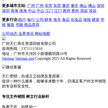
更多城市主站:
广州
广州
东莞
东莞
肇庆
肇庆
佛山
佛山
深圳
深圳
珠海
珠海
中山
中山
江门
江门
惠州
惠州
清远
清远
更多行业:
医疗
银行
公司/财务
海关
食品
化妆品
保险
硬盘
学
校
服装
书籍
商品库存
公司动态
业界资讯
网站地图
广州天仁再生资源回收有限公司
咨询热线：13711115910
地址：广州市天河区小新塘横圳路10号
Sitemap
Sitemap.xml
Copyright 2025 All Rights Reserved
微信客服
天仁密销，自成立之始便反复探索：
提供一种什么服务，能够未来数十年，仍满足客户对文件销毁
的专业和安全性。
专注文件销毁 树立行业标杆
执着于此，始终如一