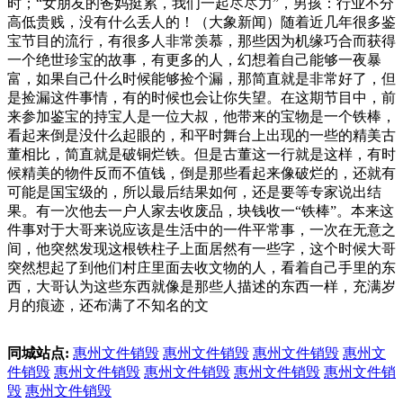
时；“女朋友的爸妈挺累，我们一起尽尽力”，男孩：行业不分
高低贵贱，没有什么丢人的！（大象新闻）随着近几年很多鉴
宝节目的流行，有很多人非常羡慕，那些因为机缘巧合而获得
一个绝世珍宝的故事，有更多的人，幻想着自己能够一夜暴
富，如果自己什么时候能够捡个漏，那简直就是非常好了，但
是捡漏这件事情，有的时候也会让你失望。在这期节目中，前
来参加鉴宝的持宝人是一位大叔，他带来的宝物是一个铁棒，
看起来倒是没什么起眼的，和平时舞台上出现的一些的精美古
董相比，简直就是破铜烂铁。但是古董这一行就是这样，有时
候精美的物件反而不值钱，倒是那些看起来像破烂的，还就有
可能是国宝级的，所以最后结果如何，还是要等专家说出结
果。有一次他去一户人家去收废品，块钱收一“铁棒”。本来这
件事对于大哥来说应该是生活中的一件平常事，一次在无意之
间，他突然发现这根铁柱子上面居然有一些字，这个时候大哥
突然想起了到他们村庄里面去收文物的人，看着自己手里的东
西，大哥认为这些东西就像是那些人描述的东西一样，充满岁
月的痕迹，还布满了不知名的文
同城站点:
惠州文件销毁
惠州文件销毁
惠州文件销毁
惠州文
件销毁
惠州文件销毁
惠州文件销毁
惠州文件销毁
惠州文件销
毁
惠州文件销毁