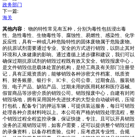
政务部门
下一篇:
海关
其他内容
： 物的特性常见有五种，分别为毒性包括浸出毒
性、急性毒性、生物毒性等、腐蚀性、易燃性、感染性、化学
反应性，具有一种或几种危险特性的固体废物属于危险废物。
的抗原试剂需要通过专业、安全的方式进行销毁，以防止其对
环境和人体健康的影响。通过遵循上述步骤和建议，我们可以
确保过期抗原试剂的销毁过程既有效又安全。销毁报废中心，
是文件销毁信息载体处置的机构，是经工商及有关部门注册登
记，具有正规资质的，能够销毁各种涉密文件档案、纸质资
料、财务账册、银行卡、IC卡、公司公章、过期食品、服装销
毁、电子产品、缺陷产品、过期未用的医用耗材和医疗器械、
假冒商品等涉密介质的销毁公司。销毁报废中心，自建有封闭
销毁场地，拥有采用国外先进技术的大型全自动破碎机，压缩
打包机，配备专门的押运车辆，可提供装运服务，每日可销毁
处理各种介质材料吨以上。本公司有严格的销毁处理流程，整
个销毁过程全程监控录像，保证快捷，专注。且可以开具销毁
业务的正规销毁证明，如客户需要，还可以提供整个销毁过程
的录像资料，以备存档查验。位时，应考虑其专业性、合规