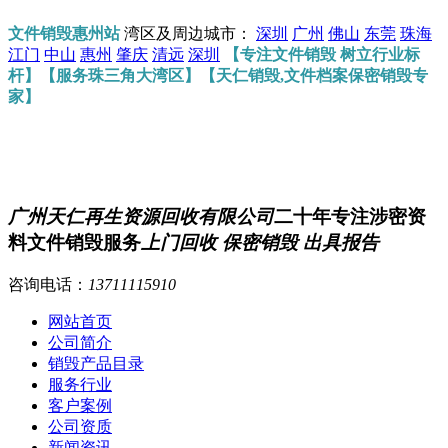
文件销毁惠州站
湾区及周边城市：
深圳
广州
佛山
东莞
珠海
江门
中山
惠州
肇庆
清远
深圳
【专注文件销毁 树立行业标
杆】【服务珠三角大湾区】【天仁销毁,文件档案保密销毁专
家】
广州天仁再生资源回收有限公司
二十年专注涉密资
料文件销毁服务
上门回收 保密销毁 出具报告
咨询电话：
13711115910
网站首页
公司简介
销毁产品目录
服务行业
客户案例
公司资质
新闻资讯