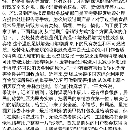
性、价格和服务等因素。只有这样，才能确保保健品的销毁过
程既安全又合规，保护消费者的权益。碎、焚烧填埋等方式。
6、若涉及到产品报废后财务核销部门是否需要报废销毁处理
方提供处理报告等手续。怎么销毁过期产品？对于过期的食品
通常采用的销毁方式有焚烧、填埋、生化、物化，为了便于大
家了解，下面我们将从“过期产品销毁方式”这个方面具体的介
绍下。、焚烧焚烧法就是利用高温~C燃烧易燃或惰性残余废
弃物.这个温度足以燃烧可燃物质,剩下的只有灰尘和不可燃物
质。经焚化后未燃尽的垃圾残余通常是无生命的,可用作合适
的填料.在大城市附近,土地资源紧张,一般缺乏废弃物填埋场所,
可用焚烧法处理废弃物.同时废弃物经过燃烧,可以减少体积,便
于填埋,还可以消灭各种病原体,把一些有毒有害物质转化为无
害物质并可回收热能。近年来,焚烧成为很多国家综合利用废
弃物资源所采取的重要手段.它可做到无害排放,从体积上基本
消灭废弃物,并释放热能。给他们找麻烦了。”王大爷说。
采访中，记者了解到，这样温暖的小事儿，还有很多很多，居
民们称赞社区为民办实事，把居民的事情放在第一位，解决他
们的后顾之忧，给生活带来了安全感、幸福感、归属感。量挖
掘并筛去小珍珠，最后将剩余的美甲钻打包发送给消费者。然
而在实际消费过程中，无论消费者购买几勺，主播最终都会慷
慨地赠与用户整整一片“沙漠”。首先是购买的用户都会获得两
次必中的抽奖机会。主播拿着“加勺”和“加勺”两个中奖结果，