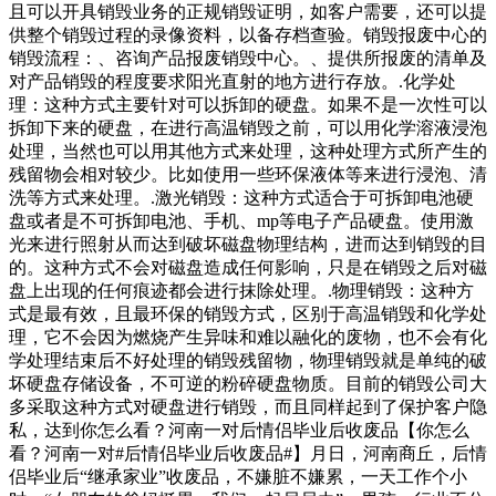
且可以开具销毁业务的正规销毁证明，如客户需要，还可以提
供整个销毁过程的录像资料，以备存档查验。销毁报废中心的
销毁流程：、咨询产品报废销毁中心。、提供所报废的清单及
对产品销毁的程度要求阳光直射的地方进行存放。.化学处
理：这种方式主要针对可以拆卸的硬盘。如果不是一次性可以
拆卸下来的硬盘，在进行高温销毁之前，可以用化学溶液浸泡
处理，当然也可以用其他方式来处理，这种处理方式所产生的
残留物会相对较少。比如使用一些环保液体等来进行浸泡、清
洗等方式来处理。.激光销毁：这种方式适合于可拆卸电池硬
盘或者是不可拆卸电池、手机、mp等电子产品硬盘。使用激
光来进行照射从而达到破坏磁盘物理结构，进而达到销毁的目
的。这种方式不会对磁盘造成任何影响，只是在销毁之后对磁
盘上出现的任何痕迹都会进行抹除处理。.物理销毁：这种方
式是最有效，且最环保的销毁方式，区别于高温销毁和化学处
理，它不会因为燃烧产生异味和难以融化的废物，也不会有化
学处理结束后不好处理的销毁残留物，物理销毁就是单纯的破
坏硬盘存储设备，不可逆的粉碎硬盘物质。目前的销毁公司大
多采取这种方式对硬盘进行销毁，而且同样起到了保护客户隐
私，达到你怎么看？河南一对后情侣毕业后收废品【你怎么
看？河南一对#后情侣毕业后收废品#】月日，河南商丘，后情
侣毕业后“继承家业”收废品，不嫌脏不嫌累，一天工作个小