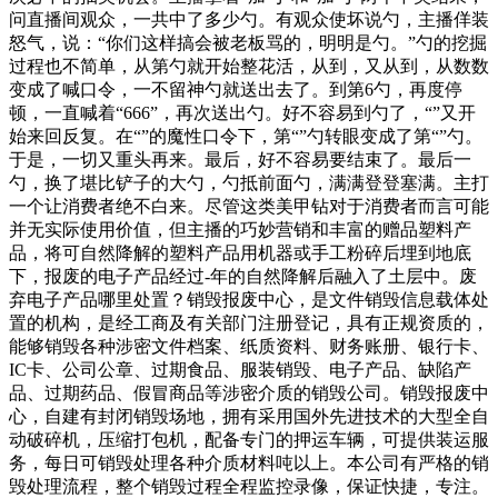
问直播间观众，一共中了多少勺。有观众使坏说勺，主播佯装
怒气，说：“你们这样搞会被老板骂的，明明是勺。”勺的挖掘
过程也不简单，从第勺就开始整花活，从到，又从到，从数数
变成了喊口令，一不留神勺就送出去了。到第6勺，再度停
顿，一直喊着“666”，再次送出勺。好不容易到勺了，“”又开
始来回反复。在“”的魔性口令下，第“”勺转眼变成了第“”勺。
于是，一切又重头再来。最后，好不容易要结束了。最后一
勺，换了堪比铲子的大勺，勺抵前面勺，满满登登塞满。主打
一个让消费者绝不白来。尽管这类美甲钻对于消费者而言可能
并无实际使用价值，但主播的巧妙营销和丰富的赠品塑料产
品，将可自然降解的塑料产品用机器或手工粉碎后埋到地底
下，报废的电子产品经过-年的自然降解后融入了土层中。废
弃电子产品哪里处置？销毁报废中心，是文件销毁信息载体处
置的机构，是经工商及有关部门注册登记，具有正规资质的，
能够销毁各种涉密文件档案、纸质资料、财务账册、银行卡、
IC卡、公司公章、过期食品、服装销毁、电子产品、缺陷产
品、过期药品、假冒商品等涉密介质的销毁公司。销毁报废中
心，自建有封闭销毁场地，拥有采用国外先进技术的大型全自
动破碎机，压缩打包机，配备专门的押运车辆，可提供装运服
务，每日可销毁处理各种介质材料吨以上。本公司有严格的销
毁处理流程，整个销毁过程全程监控录像，保证快捷，专注。