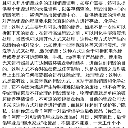
且可以开具销毁业务的正规销毁证明，如客户需要，还可以提
供整个销毁过程的录像资料，以备存档查验。销毁报废中心的
销毁流程：、咨询产品报废销毁中心。、提供所报废的清单及
对产品销毁的程度要求阳光直射的地方进行存放。.化学处
理：这种方式主要针对可以拆卸的硬盘。如果不是一次性可以
拆卸下来的硬盘，在进行高温销毁之前，可以用化学溶液浸泡
处理，当然也可以用其他方式来处理，这种处理方式所产生的
残留物会相对较少。比如使用一些环保液体等来进行浸泡、清
洗等方式来处理。.激光销毁：这种方式适合于可拆卸电池硬
盘或者是不可拆卸电池、手机、mp等电子产品硬盘。使用激
光来进行照射从而达到破坏磁盘物理结构，进而达到销毁的目
的。这种方式不会对磁盘造成任何影响，只是在销毁之后对磁
盘上出现的任何痕迹都会进行抹除处理。.物理销毁：这种方
式是最有效，且最环保的销毁方式，区别于高温销毁和化学处
理，它不会因为燃烧产生异味和难以融化的废物，也不会有化
学处理结束后不好处理的销毁残留物，物理销毁就是单纯的破
坏硬盘存储设备，不可逆的粉碎硬盘物质。目前的销毁公司大
多采取这种方式对硬盘进行销毁，而且同样起到了保护客户隐
私，达到你怎么看？河南一对后情侣毕业后收废品【你怎么
看？河南一对#后情侣毕业后收废品#】月日，河南商丘，后情
侣毕业后“继承家业”收废品，不嫌脏不嫌累，一天工作个小