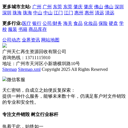
更多城市主站:
广州
广州
东莞
东莞
肇庆
肇庆
佛山
佛山
深圳
深圳
珠海
珠海
中山
中山
江门
江门
惠州
惠州
清远
清远
更多行业:
医疗
银行
公司/财务
海关
食品
化妆品
保险
硬盘
学
校
服装
书籍
商品库存
公司动态
业界资讯
网站地图
广州天仁再生资源回收有限公司
咨询热线：13711115910
地址：广州市天河区小新塘横圳路10号
Sitemap
Sitemap.xml
Copyright 2025 All Rights Reserved
微信客服
天仁密销，自成立之始便反复探索：
提供一种什么服务，能够未来数十年，仍满足客户对文件销毁
的专业和安全性。
专注文件销毁 树立行业标杆
执着于此，始终如一