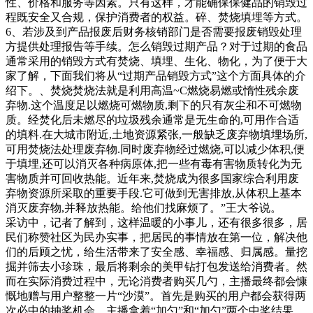
性、价格和服务等因素。只有这样，才能确保保健品的销毁过
程既安全又合规，保护消费者的权益。碎、焚烧填埋等方式。
6、若涉及到产品报废后财务核销部门是否需要报废销毁处理
方提供处理报告等手续。怎么销毁过期产品？对于过期的食品
通常采用的销毁方式有焚烧、填埋、生化、物化，为了便于大
家了解，下面我们将从“过期产品销毁方式”这个方面具体的介
绍下。、焚烧焚烧法就是利用高温~C燃烧易燃或惰性残余废
弃物.这个温度足以燃烧可燃物质,剩下的只有灰尘和不可燃物
质。经焚化后未燃尽的垃圾残余通常是无生命的,可用作合适
的填料.在大城市附近,土地资源紧张,一般缺乏废弃物填埋场所,
可用焚烧法处理废弃物.同时废弃物经过燃烧,可以减少体积,便
于填埋,还可以消灭各种病原体,把一些有毒有害物质转化为无
害物质并可回收热能。近年来,焚烧成为很多国家综合利用废
弃物资源所采取的重要手段.它可做到无害排放,从体积上基本
消灭废弃物,并释放热能。给他们找麻烦了。”王大爷说。
采访中，记者了解到，这样温暖的小事儿，还有很多很多，居
民们称赞社区为民办实事，把居民的事情放在第一位，解决他
们的后顾之忧，给生活带来了安全感、幸福感、归属感。量挖
掘并筛去小珍珠，最后将剩余的美甲钻打包发送给消费者。然
而在实际消费过程中，无论消费者购买几勺，主播最终都会慷
慨地赠与用户整整一片“沙漠”。首先是购买的用户都会获得两
次必中的抽奖机会。主播拿着“加勺”和“加勺”两个中奖结果，