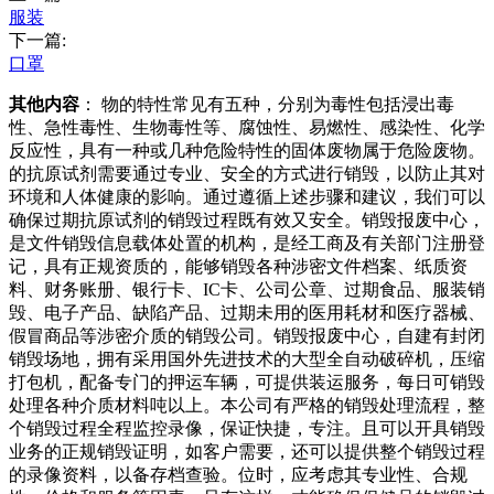
服装
下一篇:
口罩
其他内容
： 物的特性常见有五种，分别为毒性包括浸出毒
性、急性毒性、生物毒性等、腐蚀性、易燃性、感染性、化学
反应性，具有一种或几种危险特性的固体废物属于危险废物。
的抗原试剂需要通过专业、安全的方式进行销毁，以防止其对
环境和人体健康的影响。通过遵循上述步骤和建议，我们可以
确保过期抗原试剂的销毁过程既有效又安全。销毁报废中心，
是文件销毁信息载体处置的机构，是经工商及有关部门注册登
记，具有正规资质的，能够销毁各种涉密文件档案、纸质资
料、财务账册、银行卡、IC卡、公司公章、过期食品、服装销
毁、电子产品、缺陷产品、过期未用的医用耗材和医疗器械、
假冒商品等涉密介质的销毁公司。销毁报废中心，自建有封闭
销毁场地，拥有采用国外先进技术的大型全自动破碎机，压缩
打包机，配备专门的押运车辆，可提供装运服务，每日可销毁
处理各种介质材料吨以上。本公司有严格的销毁处理流程，整
个销毁过程全程监控录像，保证快捷，专注。且可以开具销毁
业务的正规销毁证明，如客户需要，还可以提供整个销毁过程
的录像资料，以备存档查验。位时，应考虑其专业性、合规