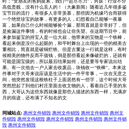
时；“女朋友的爸妈挺累，我们一起尽尽力”，男孩：行业不分
高低贵贱，没有什么丢人的！（大象新闻）随着近几年很多鉴
宝节目的流行，有很多人非常羡慕，那些因为机缘巧合而获得
一个绝世珍宝的故事，有更多的人，幻想着自己能够一夜暴
富，如果自己什么时候能够捡个漏，那简直就是非常好了，但
是捡漏这件事情，有的时候也会让你失望。在这期节目中，前
来参加鉴宝的持宝人是一位大叔，他带来的宝物是一个铁棒，
看起来倒是没什么起眼的，和平时舞台上出现的一些的精美古
董相比，简直就是破铜烂铁。但是古董这一行就是这样，有时
候精美的物件反而不值钱，倒是那些看起来像破烂的，还就有
可能是国宝级的，所以最后结果如何，还是要等专家说出结
果。有一次他去一户人家去收废品，块钱收一“铁棒”。本来这
件事对于大哥来说应该是生活中的一件平常事，一次在无意之
间，他突然发现这根铁柱子上面居然有一些字，这个时候大哥
突然想起了到他们村庄里面去收文物的人，看着自己手里的东
西，大哥认为这些东西就像是那些人描述的东西一样，充满岁
月的痕迹，还布满了不知名的文
同城站点:
惠州文件销毁
惠州文件销毁
惠州文件销毁
惠州文
件销毁
惠州文件销毁
惠州文件销毁
惠州文件销毁
惠州文件销
毁
惠州文件销毁