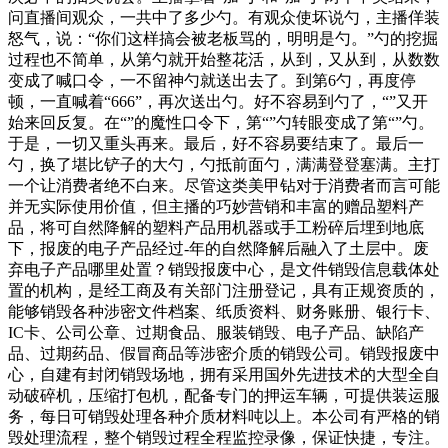
问直播间观众，一共中了多少勺。有观众使坏说勺，主播佯装
怒气，说：“你们这样搞会被老板骂的，明明是勺。”勺的挖掘
过程也不简单，从第勺就开始整花活，从到，又从到，从数数
变成了喊口令，一不留神勺就送出去了。到第6勺，再度停
顿，一直喊着“666”，再次送出勺。好不容易到勺了，“”又开
始来回反复。在“”的魔性口令下，第“”勺转眼变成了第“”勺。
于是，一切又重头再来。最后，好不容易要结束了。最后一
勺，换了堪比铲子的大勺，勺抵前面勺，满满登登塞满。主打
一个让消费者绝不白来。尽管这类美甲钻对于消费者而言可能
并无实际使用价值，但主播的巧妙营销和丰富的赠品塑料产
品，将可自然降解的塑料产品用机器或手工粉碎后埋到地底
下，报废的电子产品经过-年的自然降解后融入了土层中。废
弃电子产品哪里处置？销毁报废中心，是文件销毁信息载体处
置的机构，是经工商及有关部门注册登记，具有正规资质的，
能够销毁各种涉密文件档案、纸质资料、财务账册、银行卡、
IC卡、公司公章、过期食品、服装销毁、电子产品、缺陷产
品、过期药品、假冒商品等涉密介质的销毁公司。销毁报废中
心，自建有封闭销毁场地，拥有采用国外先进技术的大型全自
动破碎机，压缩打包机，配备专门的押运车辆，可提供装运服
务，每日可销毁处理各种介质材料吨以上。本公司有严格的销
毁处理流程，整个销毁过程全程监控录像，保证快捷，专注。