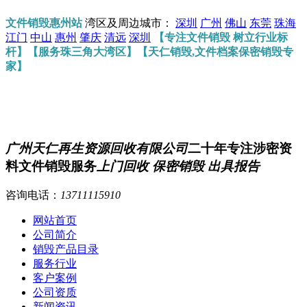
文件销毁惠州站
湾区及周边城市：
深圳
广州
佛山
东莞
珠海
江门
中山
惠州
肇庆
清远
深圳
【专注文件销毁 树立行业标
杆】【服务珠三角大湾区】【天仁销毁,文件档案保密销毁专
家】
广州天仁再生资源回收有限公司
二十年专注涉密资
料文件销毁服务
上门回收 保密销毁 出具报告
咨询电话：
13711115910
网站首页
公司简介
销毁产品目录
服务行业
客户案例
公司资质
新闻资讯