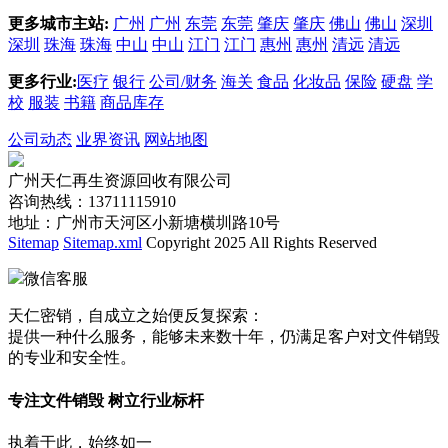
更多城市主站:
广州
广州
东莞
东莞
肇庆
肇庆
佛山
佛山
深圳
深圳
珠海
珠海
中山
中山
江门
江门
惠州
惠州
清远
清远
更多行业:
医疗
银行
公司/财务
海关
食品
化妆品
保险
硬盘
学
校
服装
书籍
商品库存
公司动态
业界资讯
网站地图
广州天仁再生资源回收有限公司
咨询热线：13711115910
地址：广州市天河区小新塘横圳路10号
Sitemap
Sitemap.xml
Copyright 2025 All Rights Reserved
微信客服
天仁密销，自成立之始便反复探索：
提供一种什么服务，能够未来数十年，仍满足客户对文件销毁
的专业和安全性。
专注文件销毁 树立行业标杆
执着于此，始终如一