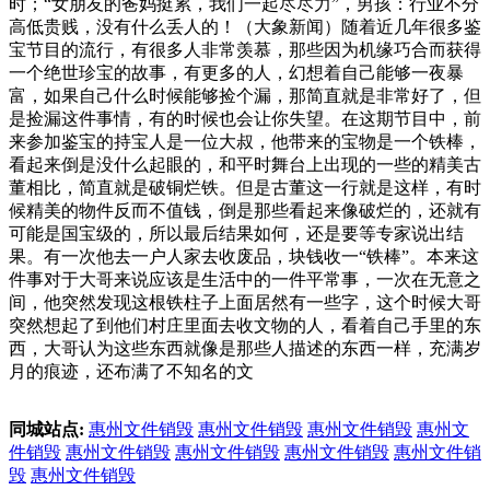
时；“女朋友的爸妈挺累，我们一起尽尽力”，男孩：行业不分
高低贵贱，没有什么丢人的！（大象新闻）随着近几年很多鉴
宝节目的流行，有很多人非常羡慕，那些因为机缘巧合而获得
一个绝世珍宝的故事，有更多的人，幻想着自己能够一夜暴
富，如果自己什么时候能够捡个漏，那简直就是非常好了，但
是捡漏这件事情，有的时候也会让你失望。在这期节目中，前
来参加鉴宝的持宝人是一位大叔，他带来的宝物是一个铁棒，
看起来倒是没什么起眼的，和平时舞台上出现的一些的精美古
董相比，简直就是破铜烂铁。但是古董这一行就是这样，有时
候精美的物件反而不值钱，倒是那些看起来像破烂的，还就有
可能是国宝级的，所以最后结果如何，还是要等专家说出结
果。有一次他去一户人家去收废品，块钱收一“铁棒”。本来这
件事对于大哥来说应该是生活中的一件平常事，一次在无意之
间，他突然发现这根铁柱子上面居然有一些字，这个时候大哥
突然想起了到他们村庄里面去收文物的人，看着自己手里的东
西，大哥认为这些东西就像是那些人描述的东西一样，充满岁
月的痕迹，还布满了不知名的文
同城站点:
惠州文件销毁
惠州文件销毁
惠州文件销毁
惠州文
件销毁
惠州文件销毁
惠州文件销毁
惠州文件销毁
惠州文件销
毁
惠州文件销毁