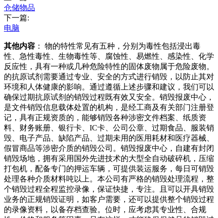
仓储物品
下一篇:
电脑
其他内容
： 物的特性常见有五种，分别为毒性包括浸出毒
性、急性毒性、生物毒性等、腐蚀性、易燃性、感染性、化学
反应性，具有一种或几种危险特性的固体废物属于危险废物。
的抗原试剂需要通过专业、安全的方式进行销毁，以防止其对
环境和人体健康的影响。通过遵循上述步骤和建议，我们可以
确保过期抗原试剂的销毁过程既有效又安全。销毁报废中心，
是文件销毁信息载体处置的机构，是经工商及有关部门注册登
记，具有正规资质的，能够销毁各种涉密文件档案、纸质资
料、财务账册、银行卡、IC卡、公司公章、过期食品、服装销
毁、电子产品、缺陷产品、过期未用的医用耗材和医疗器械、
假冒商品等涉密介质的销毁公司。销毁报废中心，自建有封闭
销毁场地，拥有采用国外先进技术的大型全自动破碎机，压缩
打包机，配备专门的押运车辆，可提供装运服务，每日可销毁
处理各种介质材料吨以上。本公司有严格的销毁处理流程，整
个销毁过程全程监控录像，保证快捷，专注。且可以开具销毁
业务的正规销毁证明，如客户需要，还可以提供整个销毁过程
的录像资料，以备存档查验。位时，应考虑其专业性、合规