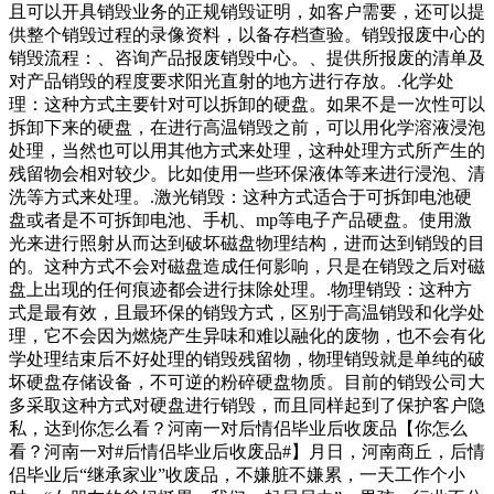
且可以开具销毁业务的正规销毁证明，如客户需要，还可以提
供整个销毁过程的录像资料，以备存档查验。销毁报废中心的
销毁流程：、咨询产品报废销毁中心。、提供所报废的清单及
对产品销毁的程度要求阳光直射的地方进行存放。.化学处
理：这种方式主要针对可以拆卸的硬盘。如果不是一次性可以
拆卸下来的硬盘，在进行高温销毁之前，可以用化学溶液浸泡
处理，当然也可以用其他方式来处理，这种处理方式所产生的
残留物会相对较少。比如使用一些环保液体等来进行浸泡、清
洗等方式来处理。.激光销毁：这种方式适合于可拆卸电池硬
盘或者是不可拆卸电池、手机、mp等电子产品硬盘。使用激
光来进行照射从而达到破坏磁盘物理结构，进而达到销毁的目
的。这种方式不会对磁盘造成任何影响，只是在销毁之后对磁
盘上出现的任何痕迹都会进行抹除处理。.物理销毁：这种方
式是最有效，且最环保的销毁方式，区别于高温销毁和化学处
理，它不会因为燃烧产生异味和难以融化的废物，也不会有化
学处理结束后不好处理的销毁残留物，物理销毁就是单纯的破
坏硬盘存储设备，不可逆的粉碎硬盘物质。目前的销毁公司大
多采取这种方式对硬盘进行销毁，而且同样起到了保护客户隐
私，达到你怎么看？河南一对后情侣毕业后收废品【你怎么
看？河南一对#后情侣毕业后收废品#】月日，河南商丘，后情
侣毕业后“继承家业”收废品，不嫌脏不嫌累，一天工作个小