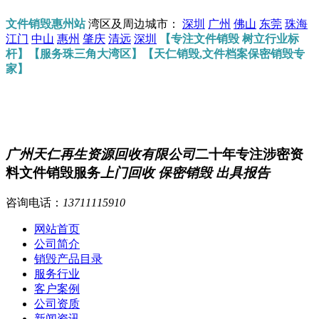
文件销毁惠州站
湾区及周边城市：
深圳
广州
佛山
东莞
珠海
江门
中山
惠州
肇庆
清远
深圳
【专注文件销毁 树立行业标
杆】【服务珠三角大湾区】【天仁销毁,文件档案保密销毁专
家】
广州天仁再生资源回收有限公司
二十年专注涉密资
料文件销毁服务
上门回收 保密销毁 出具报告
咨询电话：
13711115910
网站首页
公司简介
销毁产品目录
服务行业
客户案例
公司资质
新闻资讯