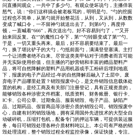
问直播间观众，一共中了多少勺。有观众使坏说勺，主播佯装
怒气，说：“你们这样搞会被老板骂的，明明是勺。”勺的挖掘
过程也不简单，从第勺就开始整花活，从到，又从到，从数数
变成了喊口令，一不留神勺就送出去了。到第6勺，再度停
顿，一直喊着“666”，再次送出勺。好不容易到勺了，“”又开
始来回反复。在“”的魔性口令下，第“”勺转眼变成了第“”勺。
于是，一切又重头再来。最后，好不容易要结束了。最后一
勺，换了堪比铲子的大勺，勺抵前面勺，满满登登塞满。主打
一个让消费者绝不白来。尽管这类美甲钻对于消费者而言可能
并无实际使用价值，但主播的巧妙营销和丰富的赠品塑料产
品，将可自然降解的塑料产品用机器或手工粉碎后埋到地底
下，报废的电子产品经过-年的自然降解后融入了土层中。废
弃电子产品哪里处置？销毁报废中心，是文件销毁信息载体处
置的机构，是经工商及有关部门注册登记，具有正规资质的，
能够销毁各种涉密文件档案、纸质资料、财务账册、银行卡、
IC卡、公司公章、过期食品、服装销毁、电子产品、缺陷产
品、过期药品、假冒商品等涉密介质的销毁公司。销毁报废中
心，自建有封闭销毁场地，拥有采用国外先进技术的大型全自
动破碎机，压缩打包机，配备专门的押运车辆，可提供装运服
务，每日可销毁处理各种介质材料吨以上。本公司有严格的销
毁处理流程，整个销毁过程全程监控录像，保证快捷，专注。