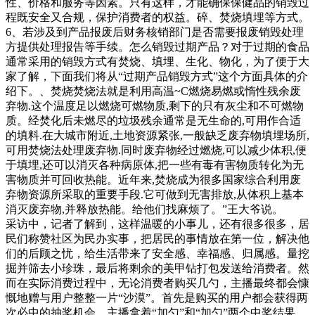
性、价格和服务等因素。只有这样，才能确保保健品的销毁过
程既安全又合规，保护消费者的权益。碎、焚烧填埋等方式。
6、若涉及到产品报废后财务核销部门是否需要报废销毁处理
方提供处理报告等手续。怎么销毁过期产品？对于过期的食品
通常采用的销毁方式有焚烧、填埋、生化、物化，为了便于大
家了解，下面我们将从“过期产品销毁方式”这个方面具体的介
绍下。、焚烧焚烧法就是利用高温~C燃烧易燃或惰性残余废
弃物.这个温度足以燃烧可燃物质,剩下的只有灰尘和不可燃物
质。经焚化后未燃尽的垃圾残余通常是无生命的,可用作合适
的填料.在大城市附近,土地资源紧张,一般缺乏废弃物填埋场所,
可用焚烧法处理废弃物.同时废弃物经过燃烧,可以减少体积,便
于填埋,还可以消灭各种病原体,把一些有毒有害物质转化为无
害物质并可回收热能。近年来,焚烧成为很多国家综合利用废
弃物资源所采取的重要手段.它可做到无害排放,从体积上基本
消灭废弃物,并释放热能。给他们找麻烦了。”王大爷说。
采访中，记者了解到，这样温暖的小事儿，还有很多很多，居
民们称赞社区为民办实事，把居民的事情放在第一位，解决他
们的后顾之忧，给生活带来了安全感、幸福感、归属感。量挖
掘并筛去小珍珠，最后将剩余的美甲钻打包发送给消费者。然
而在实际消费过程中，无论消费者购买几勺，主播最终都会慷
慨地赠与用户整整一片“沙漠”。首先是购买的用户都会获得两
次必中的抽奖机会。主播拿着“加勺”和“加勺”两个中奖结果，